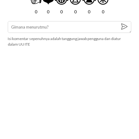
0
0
0
0
0
0
Isi komentar sepenuhnya adalah tanggung jawab pengguna dan diatur
dalam UU ITE