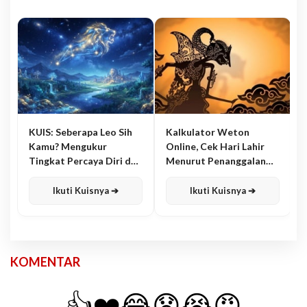
KUIS: Seberapa Leo Sih
Kalkulator Weton
Kamu? Mengukur
Online, Cek Hari Lahir
Tingkat Percaya Diri dan
Menurut Penanggalan
Karisma
Jawa
Ikuti Kuisnya ➔
Ikuti Kuisnya ➔
KOMENTAR
👍
❤️
😂
😧
😭
😡