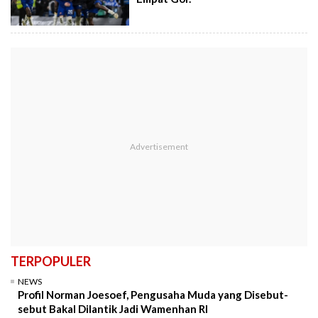
TERPOPULER
NEWS
Profil Norman Joesoef, Pengusaha Muda yang Disebut-
sebut Bakal Dilantik Jadi Wamenhan RI