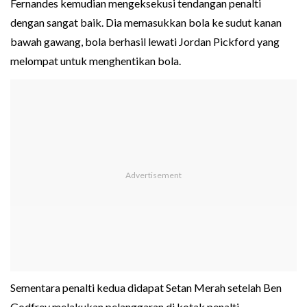
Fernandes kemudian mengeksekusi tendangan penalti
dengan sangat baik. Dia memasukkan bola ke sudut kanan
bawah gawang, bola berhasil lewati Jordan Pickford yang
melompat untuk menghentikan bola.
Sementara penalti kedua didapat Setan Merah setelah Ben
Godfrey melakukan pelanggaran di kotak penalti.