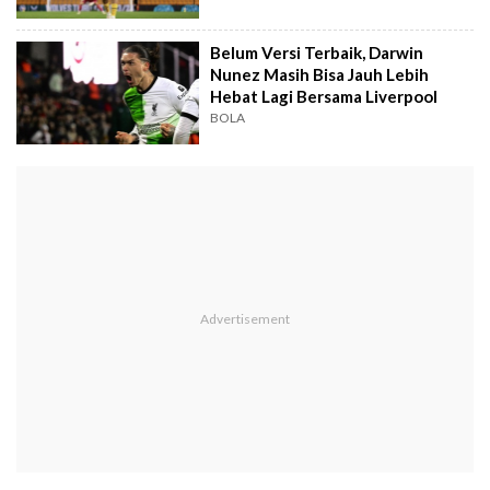
Belum Versi Terbaik, Darwin
Nunez Masih Bisa Jauh Lebih
Hebat Lagi Bersama Liverpool
BOLA