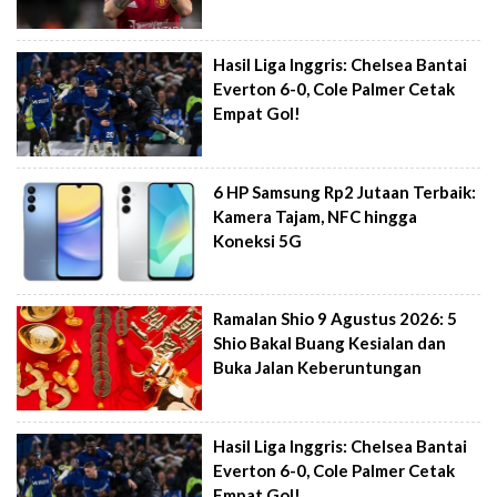
Hasil Liga Inggris: Chelsea Bantai
Everton 6-0, Cole Palmer Cetak
Empat Gol!
6 HP Samsung Rp2 Jutaan Terbaik:
Kamera Tajam, NFC hingga
Koneksi 5G
Ramalan Shio 9 Agustus 2026: 5
Shio Bakal Buang Kesialan dan
Buka Jalan Keberuntungan
Hasil Liga Inggris: Chelsea Bantai
Everton 6-0, Cole Palmer Cetak
Empat Gol!