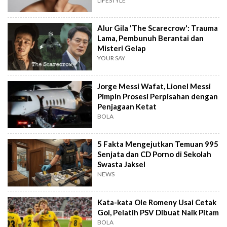
LIFESTYLE
Alur Gila 'The Scarecrow': Trauma
Lama, Pembunuh Berantai dan
Misteri Gelap
YOUR SAY
Jorge Messi Wafat, Lionel Messi
Pimpin Prosesi Perpisahan dengan
Penjagaan Ketat
BOLA
5 Fakta Mengejutkan Temuan 995
Senjata dan CD Porno di Sekolah
Swasta Jaksel
NEWS
Kata-kata Ole Romeny Usai Cetak
Gol, Pelatih PSV Dibuat Naik Pitam
BOLA