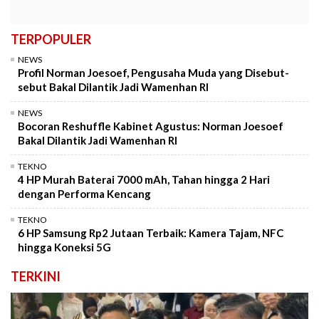
TERPOPULER
NEWS
Profil Norman Joesoef, Pengusaha Muda yang Disebut-
sebut Bakal Dilantik Jadi Wamenhan RI
NEWS
Bocoran Reshuffle Kabinet Agustus: Norman Joesoef
Bakal Dilantik Jadi Wamenhan RI
TEKNO
4 HP Murah Baterai 7000 mAh, Tahan hingga 2 Hari
dengan Performa Kencang
TEKNO
6 HP Samsung Rp2 Jutaan Terbaik: Kamera Tajam, NFC
hingga Koneksi 5G
TERKINI