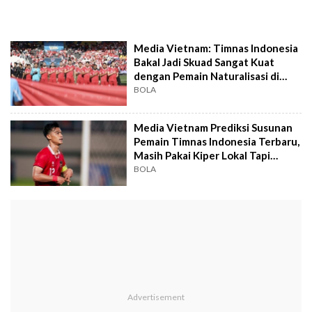
Media Vietnam: Timnas Indonesia
Bakal Jadi Skuad Sangat Kuat
dengan Pemain Naturalisasi di
Kualifikasi Piala Dunia 2026
BOLA
Media Vietnam Prediksi Susunan
Pemain Timnas Indonesia Terbaru,
Masih Pakai Kiper Lokal Tapi
Karier Pratama Arhan Beres?
BOLA