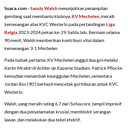
Suara.com -
Sandy Walsh
menunjukkan penampilan
gemilang saat membantu klubnya,
KV Mechelen
, meraih
kemenangan atas KVC Westerlo pada pertandingan
Liga
Belgia
2023-2024 pekan ke-29, Sabtu lalu. Bermain selama
90 menit, Walsh memberikan kontribusi vital dalam
kemenangan 3-1 Mechelen.
Pada babak pertama, KV Mechelen unggul dua gol melalui
Kerim Mrabti di Achter de Kazerne Stadium. Patrick Pflucke
kemudian menambah keunggulan Mechelen, sementara
Jordan Bos (90') berhasil mencetak gol hiburan untuk KVC
Westerlo.
Walsh, yang meraih rating 6.7 dari Sofascore, tampil impresif
dengan dua penyelamatan krusial, memblokir serangan
lawan, dan melakukan dua tekel efektif.