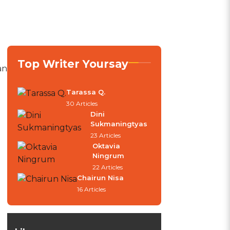
Top Writer Yoursay
an
Tarassa Q.
30 Articles
Dini
Sukmaningtyas
23 Articles
Oktavia
Ningrum
22 Articles
Chairun Nisa
16 Articles