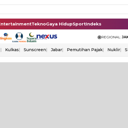
Entertainment
Tekno
Gaya Hidup
Sport
Indeks
REGIONAL:
JA
s
Kulkas
Sunscreen
Jabar
Pemutihan Pajak
Nuklir
S