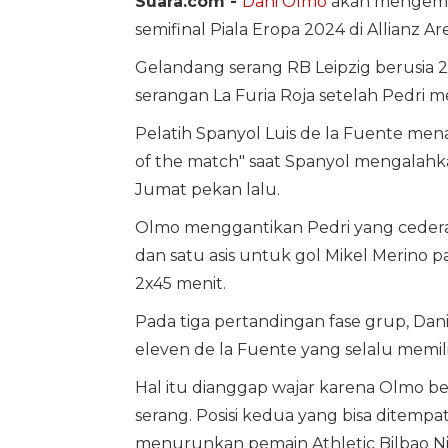
Suara.com -
Dani Olmo
akan mengemb
semifinal Piala Eropa 2024 di Allianz Ar
Gelandang serang RB Leipzig berusia 
serangan La Furia Roja setelah Pedri 
Pelatih Spanyol Luis de la Fuente me
of the match" saat Spanyol mengalahk
Jumat pekan lalu.
Olmo menggantikan Pedri yang cedera
dan satu asis untuk gol Mikel Merino p
2x45 menit.
Pada tiga pertandingan fase grup, Da
eleven de la Fuente yang selalu memil
Hal itu dianggap wajar karena Olmo be
serang. Posisi kedua yang bisa ditempa
menurunkan pemain Athletic Bilbao Nic