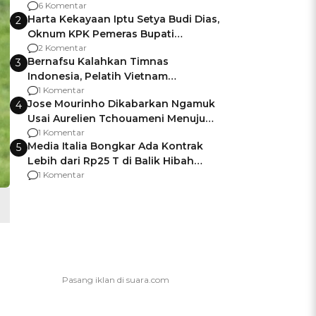
Gagalnya Negara Jamin Keamanan
6 Komentar
Harta Kekayaan Iptu Setya Budi Dias,
2
Oknum KPK Pemeras Bupati
Pemalang
2 Komentar
Bernafsu Kalahkan Timnas
3
Indonesia, Pelatih Vietnam
Berencana Pakai Jimat di Pakansari
1 Komentar
Jose Mourinho Dikabarkan Ngamuk
4
Usai Aurelien Tchouameni Menuju
Manchester United
1 Komentar
Media Italia Bongkar Ada Kontrak
5
Lebih dari Rp25 T di Balik Hibah
Kapal Induk Giuseppe Garibaldi
1 Komentar