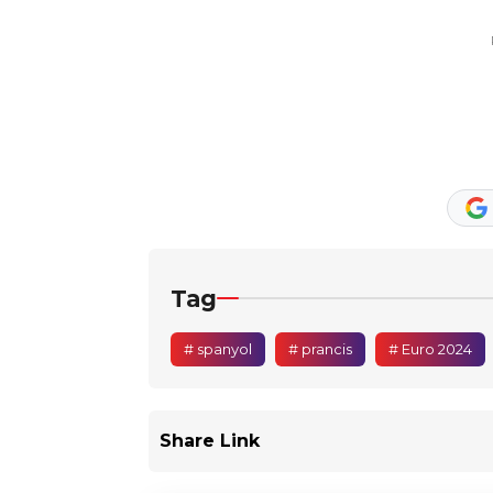
Tag
# spanyol
# prancis
# Euro 2024
Share Link