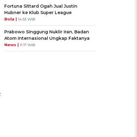
Fortuna Sittard Ogah Jual Justin
Hubner ke Klub Super League
Bola |
14:53 WIB
Prabowo Singgung Nuklir Iran, Badan
Atom Internasional Ungkap Faktanya
News |
11:17 WIB
z