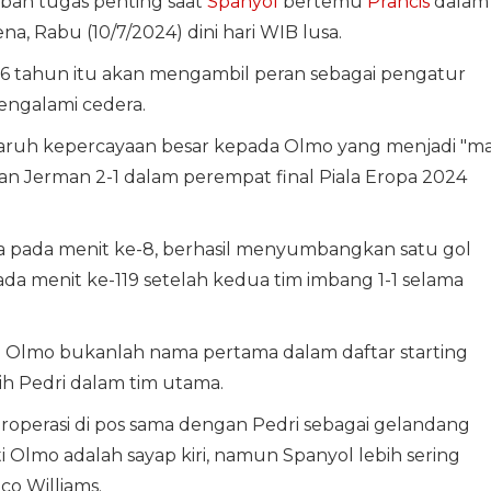
an tugas penting saat
Spanyol
bertemu
Prancis
dalam
ena, Rabu (10/7/2024) dini hari WIB lusa.
26 tahun itu akan mengambil peran sebagai pengatur
mengalami cedera.
naruh kepercayaan besar kepada Olmo yang menjadi "m
an Jerman 2-1 dalam perempat final Piala Eropa 2024
 pada menit ke-8, berhasil menyumbangkan satu gol
ada menit ke-119 setelah kedua tim imbang 1-1 selama
ni Olmo bukanlah nama pertama dalam daftar starting
ih Pedri dalam tim utama.
roperasi di pos sama dengan Pedri sebagai gelandang
ti Olmo adalah sayap kiri, namun Spanyol lebih sering
o Williams.