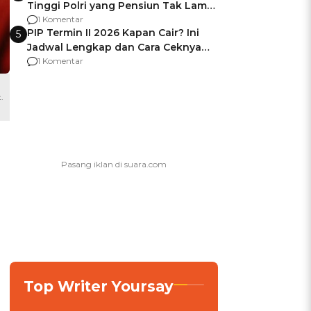
Tinggi Polri yang Pensiun Tak Lama
Usai Jadi Brigjen
1 Komentar
PIP Termin II 2026 Kapan Cair? Ini
5
Jadwal Lengkap dan Cara Ceknya
agar Dana Tidak Hangus!
1 Komentar
.
Top Writer Yoursay