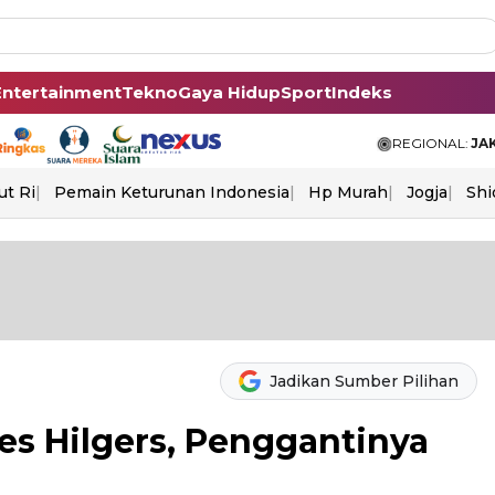
Entertainment
Tekno
Gaya Hidup
Sport
Indeks
REGIONAL:
JA
ut Ri
Pemain Keturunan Indonesia
Hp Murah
Jogja
Shi
Jadikan Sumber Pilihan
es Hilgers, Penggantinya