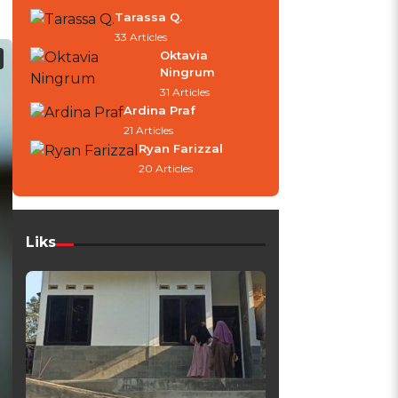
Tarassa Q.
33 Articles
Oktavia
Ningrum
31 Articles
Ardina Praf
21 Articles
Ryan Farizzal
20 Articles
Liks