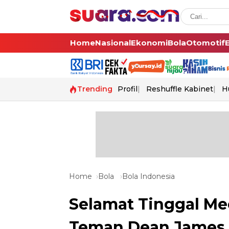
Home
Nasional
Ekonomi
Bola
Otomotif
Trending
Profil
Reshuffle Kabinet
H
Home
Bola
Bola Indonesia
Selamat Tinggal Me
Teman Dean James