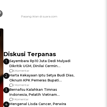
Diskusi Terpanas
Sayembara Rp10 Juta Dedi Mulyadi
1
Dikritik UGM, Dinilai Cermin
Gagalnya Negara Jamin Keamanan
6 Komentar
Harta Kekayaan Iptu Setya Budi Dias,
2
Oknum KPK Pemeras Bupati
Pemalang
2 Komentar
Bernafsu Kalahkan Timnas
3
Indonesia, Pelatih Vietnam
Berencana Pakai Jimat di Pakansari
1 Komentar
Mengenal Lisda Cancer, Perwira
4