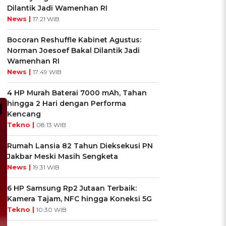
Dilantik Jadi Wamenhan RI
News |
17:21 WIB
Bocoran Reshuffle Kabinet Agustus:
Norman Joesoef Bakal Dilantik Jadi
Wamenhan RI
News |
17:49 WIB
4 HP Murah Baterai 7000 mAh, Tahan
hingga 2 Hari dengan Performa
Kencang
Tekno |
08:13 WIB
Rumah Lansia 82 Tahun Dieksekusi PN
Jakbar Meski Masih Sengketa
News |
19:31 WIB
6 HP Samsung Rp2 Jutaan Terbaik:
Kamera Tajam, NFC hingga Koneksi 5G
Tekno |
10:30 WIB