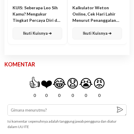
KUIS: Seberapa Leo Sih
Kalkulator Weton
Kamu? Mengukur
Online, Cek Hari Lahir
Tingkat Percaya Diri dan
Menurut Penanggalan
Karisma
Jawa
Ikuti Kuisnya ➔
Ikuti Kuisnya ➔
KOMENTAR
👍
❤️
😂
😧
😭
😡
0
0
0
0
0
0
Isi komentar sepenuhnya adalah tanggung jawab pengguna dan diatur
dalam UU ITE