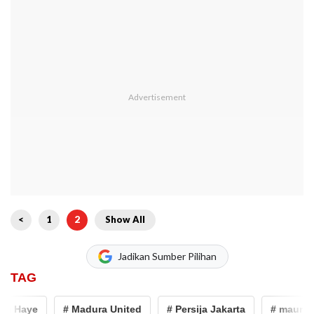
<
1
2
Show All
Jadikan Sumber Pilihan
TAG
Haye
# Madura United
# Persija Jakarta
# mauricio s