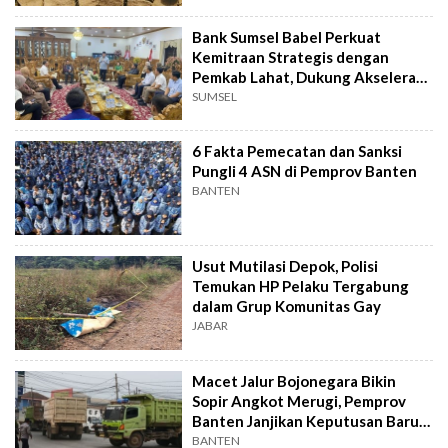
Bank Sumsel Babel Perkuat
Kemitraan Strategis dengan
Pemkab Lahat, Dukung Akselerasi
Ekonomi Daerah
SUMSEL
6 Fakta Pemecatan dan Sanksi
Pungli 4 ASN di Pemprov Banten
BANTEN
Usut Mutilasi Depok, Polisi
Temukan HP Pelaku Tergabung
dalam Grup Komunitas Gay
JABAR
Macet Jalur Bojonegara Bikin
Sopir Angkot Merugi, Pemprov
Banten Janjikan Keputusan Baru 4
Hari Lagi
BANTEN