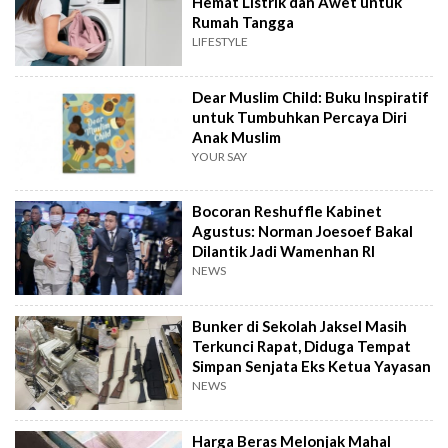
Hemat Listrik dan Awet untuk
Rumah Tangga
LIFESTYLE
Dear Muslim Child: Buku Inspiratif
untuk Tumbuhkan Percaya Diri
Anak Muslim
YOUR SAY
Bocoran Reshuffle Kabinet
Agustus: Norman Joesoef Bakal
Dilantik Jadi Wamenhan RI
NEWS
Bunker di Sekolah Jaksel Masih
Terkunci Rapat, Diduga Tempat
Simpan Senjata Eks Ketua Yayasan
NEWS
Harga Beras Melonjak Mahal