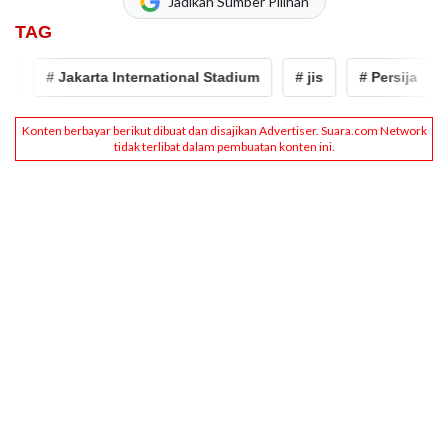
Jadikan Sumber Pilihan
TAG
# Jakarta International Stadium
# jis
# Persija
# M