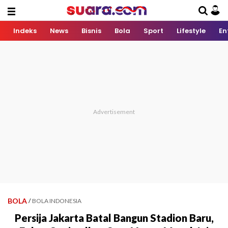
Indeks
News
Bisnis
Bola
Sport
Lifestyle
En
BOLA
/
BOLA INDONESIA
Persija Jakarta Batal Bangun Stadion Baru,