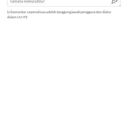
Isi komentar sepenuhnya adalah tanggung jawab pengguna dan diatur
dalam UU ITE