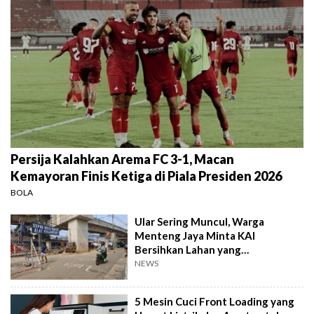
Persija Kalahkan Arema FC 3-1, Macan
Kemayoran Finis Ketiga di Piala Presiden 2026
BOLA
Ular Sering Muncul, Warga
Menteng Jaya Minta KAI
Bersihkan Lahan yang
Terbengkalai
NEWS
5 Mesin Cuci Front Loading yang