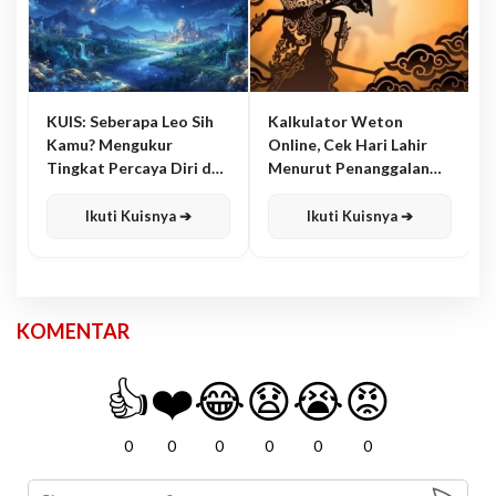
KUIS: Seberapa Leo Sih
Kalkulator Weton
Kamu? Mengukur
Online, Cek Hari Lahir
Tingkat Percaya Diri dan
Menurut Penanggalan
Karisma
Jawa
Ikuti Kuisnya ➔
Ikuti Kuisnya ➔
KOMENTAR
👍
❤️
😂
😧
😭
😡
0
0
0
0
0
0