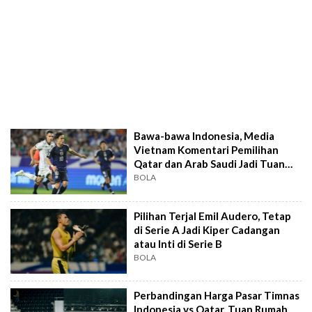
Bawa-bawa Indonesia, Media
Vietnam Komentari Pemilihan
Qatar dan Arab Saudi Jadi Tuan
Rumah Ronde 4
BOLA
Pilihan Terjal Emil Audero, Tetap
di Serie A Jadi Kiper Cadangan
atau Inti di Serie B
BOLA
Perbandingan Harga Pasar Timnas
Indonesia vs Qatar, Tuan Rumah