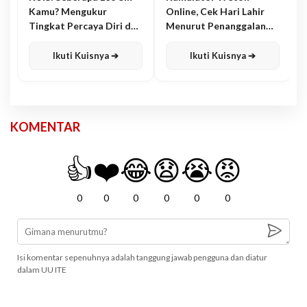
Kamu? Mengukur
Online, Cek Hari Lahir
Tingkat Percaya Diri dan
Menurut Penanggalan
Karisma
Jawa
Ikuti Kuisnya ➔
Ikuti Kuisnya ➔
KOMENTAR
👍
❤️
😂
😧
😭
😡
0
0
0
0
0
0
Isi komentar sepenuhnya adalah tanggung jawab pengguna dan diatur
dalam UU ITE