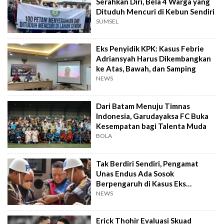
Serahkan Diri, Bela 4 Warga yang
Dituduh Mencuri di Kebun Sendiri
SUMSEL
Eks Penyidik KPK: Kasus Febrie
Adriansyah Harus Dikembangkan
ke Atas, Bawah, dan Samping
NEWS
Dari Batam Menuju Timnas
Indonesia, Garudayaksa FC Buka
Kesempatan bagi Talenta Muda
BOLA
Tak Berdiri Sendiri, Pengamat
Unas Endus Ada Sosok
Berpengaruh di Kasus Eks
Jampidsus
NEWS
Erick Thohir Evaluasi Skuad