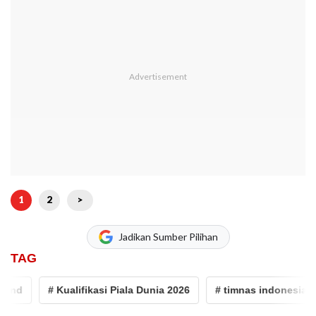
1
2
>
Jadikan Sumber Pilihan
TAG
nd
# Kualifikasi Piala Dunia 2026
# timnas indonesia