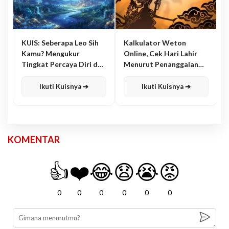
KUIS: Seberapa Leo Sih
Kalkulator Weton
Kamu? Mengukur
Online, Cek Hari Lahir
Tingkat Percaya Diri dan
Menurut Penanggalan
Karisma
Jawa
Ikuti Kuisnya ➔
Ikuti Kuisnya ➔
KOMENTAR
👍
❤️
😂
😧
😭
😡
0
0
0
0
0
0