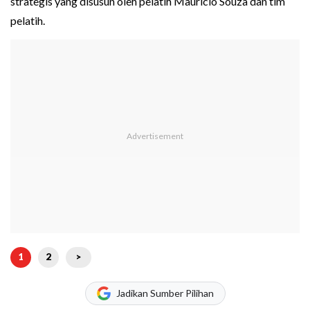
strategis yang disusun oleh pelatih Mauricio Souza dan tim
pelatih.
1
2
>
Jadikan Sumber Pilihan