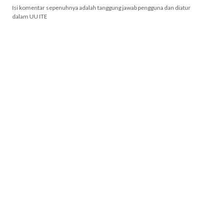
Isi komentar sepenuhnya adalah tanggung jawab pengguna dan diatur
dalam UU ITE