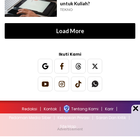
untuk Kuliah?
TEKNO
Load More
Ikuti Kami
Redaksi
Kontak
Tentang Kami
Karir
Pedoman Media Siber
Kebijakan Privasi
Saran Dan Kritik
Site Map