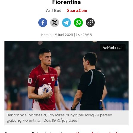
Fiorentina
Arif Budi
Suara.Com
Kamis, 19 Juni 2025 | 16:42 WIB
Perbesar
Bek timnas Indonesia, Jay Idzes punya peluang 79 persen
gabung Fiorentina. [Dok. IG @/jayidzes]