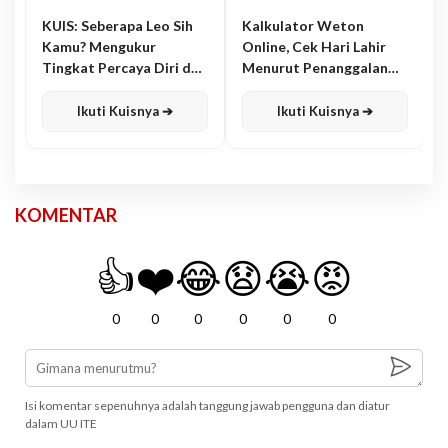
KUIS: Seberapa Leo Sih
Kalkulator Weton
Kamu? Mengukur
Online, Cek Hari Lahir
Tingkat Percaya Diri dan
Menurut Penanggalan
Karisma
Jawa
Ikuti Kuisnya ➔
Ikuti Kuisnya ➔
KOMENTAR
👍
❤️
😂
😧
😭
😡
0
0
0
0
0
0
Isi komentar sepenuhnya adalah tanggung jawab pengguna dan diatur
dalam UU ITE