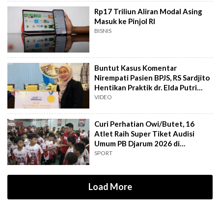
Rp17 Triliun Aliran Modal Asing
Masuk ke Pinjol RI
BISNIS
Buntut Kasus Komentar
Nirempati Pasien BPJS, RS Sardjito
Hentikan Praktik dr. Elda Putri
Rahard
VIDEO
Curi Perhatian Owi/Butet, 16
Atlet Raih Super Tiket Audisi
Umum PB Djarum 2026 di
Makassar
SPORT
Load More