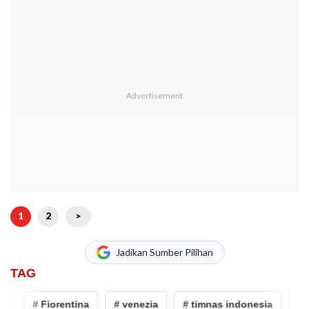
1
2
>
Jadikan Sumber Pilihan
TAG
# Fiorentina
# venezia
# timnas indonesia
# Ja