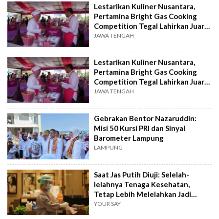
Lestarikan Kuliner Nusantara,
Pertamina Bright Gas Cooking
Competition Tegal Lahirkan Juara
Baru
JAWA TENGAH
Lestarikan Kuliner Nusantara,
Pertamina Bright Gas Cooking
Competition Tegal Lahirkan Juara
Baru
JAWA TENGAH
Gebrakan Bentor Nazaruddin:
Misi 50 Kursi PRI dan Sinyal
Barometer Lampung
LAMPUNG
Saat Jas Putih Diuji: Selelah-
lelahnya Tenaga Kesehatan,
Tetap Lebih Melelahkan Jadi
Pasien
YOUR SAY