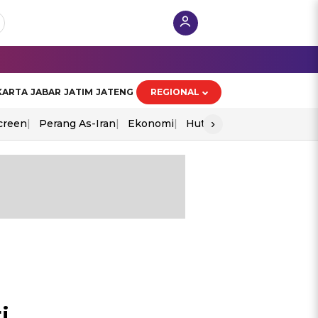
KARTA
JABAR
JATIM
JATENG
REGIONAL
›
creen
Perang As-Iran
Ekonomi
Hut Ri
i