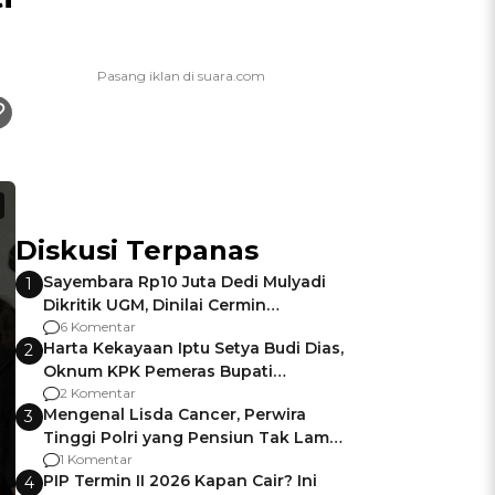
Diskusi Terpanas
Sayembara Rp10 Juta Dedi Mulyadi
1
Dikritik UGM, Dinilai Cermin
Gagalnya Negara Jamin Keamanan
6 Komentar
Harta Kekayaan Iptu Setya Budi Dias,
2
Oknum KPK Pemeras Bupati
Pemalang
2 Komentar
Mengenal Lisda Cancer, Perwira
3
Tinggi Polri yang Pensiun Tak Lama
Usai Jadi Brigjen
1 Komentar
PIP Termin II 2026 Kapan Cair? Ini
4