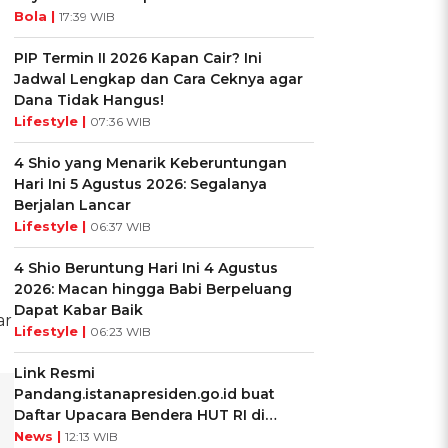
Bola |
17:39 WIB
PIP Termin II 2026 Kapan Cair? Ini
Jadwal Lengkap dan Cara Ceknya agar
Dana Tidak Hangus!
Lifestyle |
07:36 WIB
4 Shio yang Menarik Keberuntungan
Hari Ini 5 Agustus 2026: Segalanya
Berjalan Lancar
Lifestyle |
06:37 WIB
4 Shio Beruntung Hari Ini 4 Agustus
2026: Macan hingga Babi Berpeluang
Dapat Kabar Baik
ar
Lifestyle |
06:23 WIB
Link Resmi
Pandang.istanapresiden.go.id buat
Daftar Upacara Bendera HUT RI di
Istana Negara
News |
12:13 WIB