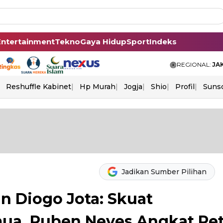
Entertainment
Tekno
Gaya Hidup
Sport
Indeks
REGIONAL:
JA
Reshuffle Kabinet
Hp Murah
Jogja
Shio
Profil
Suns
Jadikan Sumber Pilihan
 Diogo Jota: Skuat
mua, Ruben Neves Angkat Pet