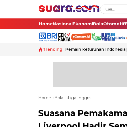
Home
Nasional
Ekonomi
Bola
Otomotif
Trending
Pemain Keturunan Indonesia
Home
Bola
Liga Inggris
Suasana Pemakaman
Liverpool Hadir Se