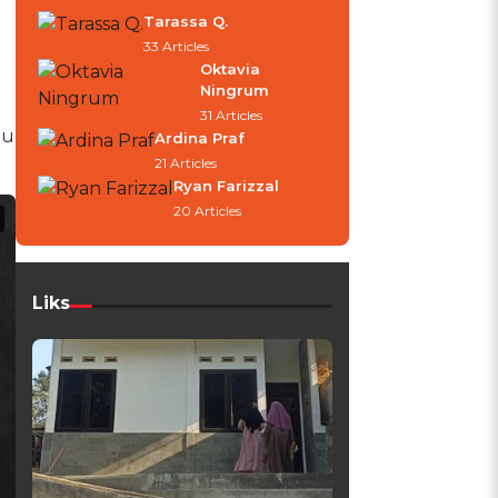
Tarassa Q.
33 Articles
Oktavia
Ningrum
31 Articles
tu
Ardina Praf
21 Articles
Ryan Farizzal
20 Articles
Liks