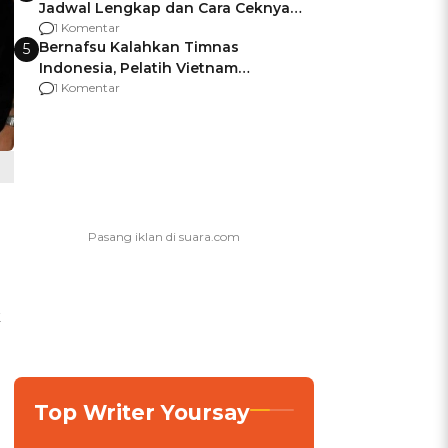
Jadwal Lengkap dan Cara Ceknya
agar Dana Tidak Hangus!
1 Komentar
Bernafsu Kalahkan Timnas
5
Indonesia, Pelatih Vietnam
Berencana Pakai Jimat di Pakansari
1 Komentar
k
Top Writer Yoursay
g