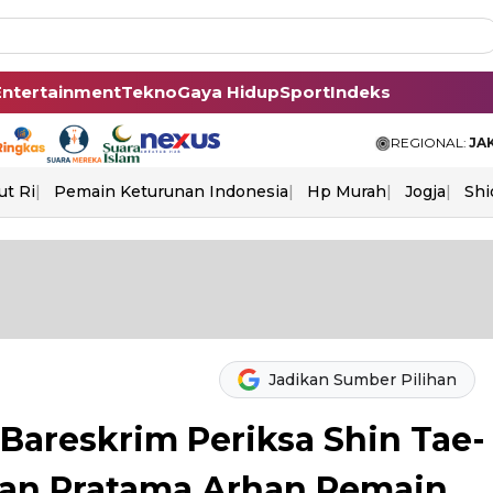
Entertainment
Tekno
Gaya Hidup
Sport
Indeks
REGIONAL:
JA
ut Ri
Pemain Keturunan Indonesia
Hp Murah
Jogja
Shi
Jadikan Sumber Pilihan
Bareskrim Periksa Shin Tae-
an Pratama Arhan Pemain