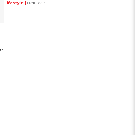
Lifestyle |
07:10 WIB
re