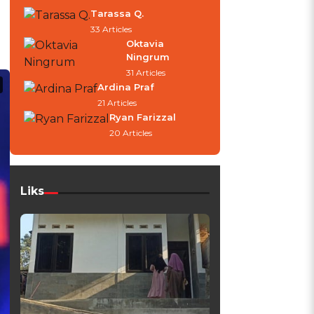
Tarassa Q.
33 Articles
Oktavia
Ningrum
31 Articles
Ardina Praf
21 Articles
Ryan Farizzal
20 Articles
Liks