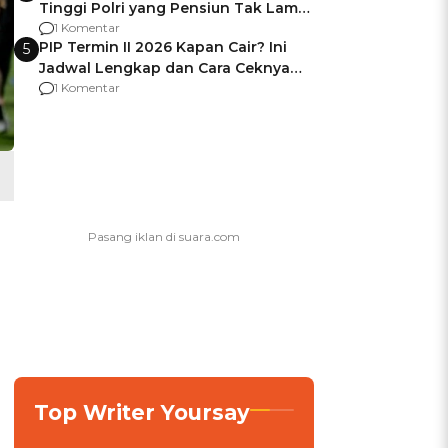
Tinggi Polri yang Pensiun Tak Lama
Usai Jadi Brigjen
1 Komentar
PIP Termin II 2026 Kapan Cair? Ini
5
Jadwal Lengkap dan Cara Ceknya
agar Dana Tidak Hangus!
1 Komentar
Top Writer Yoursay