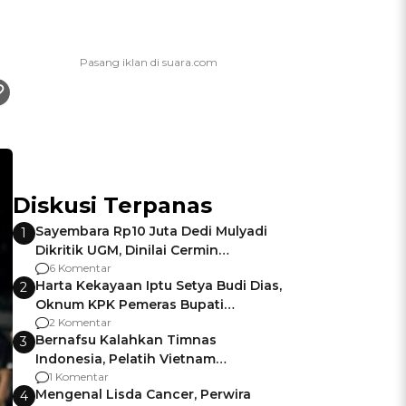
Diskusi Terpanas
Sayembara Rp10 Juta Dedi Mulyadi
1
Dikritik UGM, Dinilai Cermin
Gagalnya Negara Jamin Keamanan
6 Komentar
Harta Kekayaan Iptu Setya Budi Dias,
2
Oknum KPK Pemeras Bupati
Pemalang
2 Komentar
Bernafsu Kalahkan Timnas
3
Indonesia, Pelatih Vietnam
Berencana Pakai Jimat di Pakansari
1 Komentar
Mengenal Lisda Cancer, Perwira
4