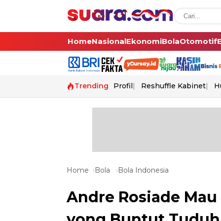
Home
Nasional
Ekonomi
Bola
Otomotif
Trending
Profil
Reshuffle Kabinet
H
Home
Bola
Bola Indonesia
Andre Rosiade Mau 
yong Buntut Tuduh