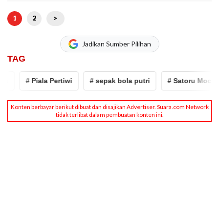
1
2
>
Jadikan Sumber Pilihan
TAG
# Piala Pertiwi
# sepak bola putri
# Satoru Mochizuk