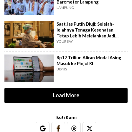
Barometer Lampung
LAMPUNG
Saat Jas Putih Diuji: Selelah-
lelahnya Tenaga Kesehatan,
Tetap Lebih Melelahkan Jadi
Pasien
YOUR SAY
Rp17 Triliun Aliran Modal Asing
Masuk ke Pinjol RI
BISNIS
Load More
Ikuti Kami