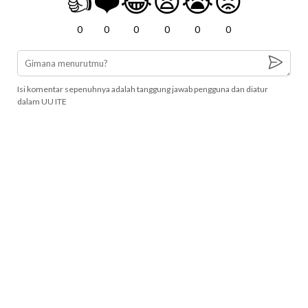
👍
❤️
😂
😧
😭
😡
0
0
0
0
0
0
Isi komentar sepenuhnya adalah tanggung jawab pengguna dan diatur
dalam UU ITE