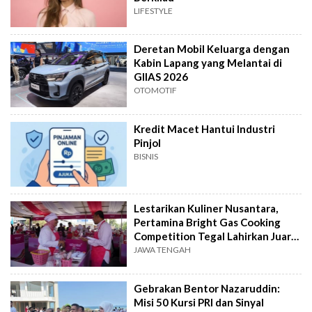
LIFESTYLE
Deretan Mobil Keluarga dengan
Kabin Lapang yang Melantai di
GIIAS 2026
OTOMOTIF
Kredit Macet Hantui Industri
Pinjol
BISNIS
Lestarikan Kuliner Nusantara,
Pertamina Bright Gas Cooking
Competition Tegal Lahirkan Juara
Baru
JAWA TENGAH
Gebrakan Bentor Nazaruddin:
Misi 50 Kursi PRI dan Sinyal