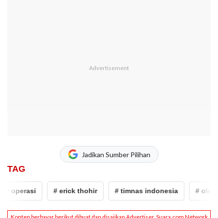
Jadikan Sumber Pilihan
TAG
operasi
# erick thohir
# timnas indonesia
# ole rome