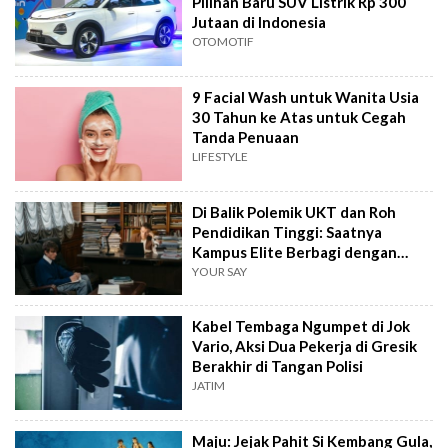
Pilihan Baru SUV Listrik Rp 300
Jutaan di Indonesia
OTOMOTIF
9 Facial Wash untuk Wanita Usia
30 Tahun ke Atas untuk Cegah
Tanda Penuaan
LIFESTYLE
Di Balik Polemik UKT dan Roh
Pendidikan Tinggi: Saatnya
Kampus Elite Berbagi dengan
Kampus Daerah
YOUR SAY
Kabel Tembaga Ngumpet di Jok
Vario, Aksi Dua Pekerja di Gresik
Berakhir di Tangan Polisi
JATIM
Maju: Jejak Pahit Si Kembang Gula,