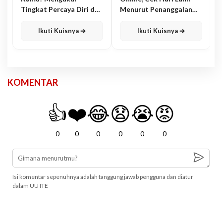
Tingkat Percaya Diri dan
Menurut Penanggalan
Karisma
Jawa
Ikuti Kuisnya ➔
Ikuti Kuisnya ➔
KOMENTAR
👍
❤️
😂
😧
😭
😡
0
0
0
0
0
0
Isi komentar sepenuhnya adalah tanggung jawab pengguna dan diatur
dalam UU ITE