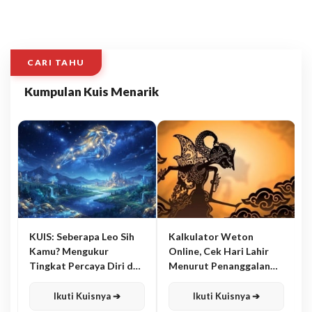
CARI TAHU
Kumpulan Kuis Menarik
KUIS: Seberapa Leo Sih
Kalkulator Weton
Kamu? Mengukur
Online, Cek Hari Lahir
Tingkat Percaya Diri dan
Menurut Penanggalan
Karisma
Jawa
Ikuti Kuisnya ➔
Ikuti Kuisnya ➔