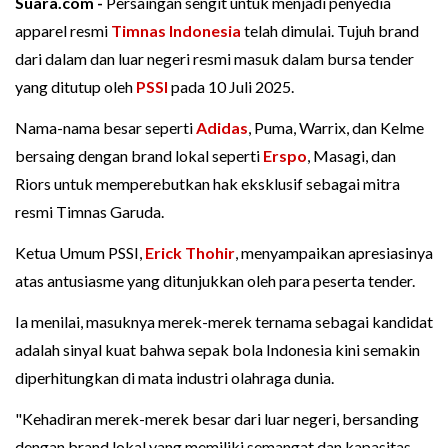
Suara.com -
Persaingan sengit untuk menjadi penyedia
apparel resmi
Timnas Indonesia
telah dimulai. Tujuh brand
dari dalam dan luar negeri resmi masuk dalam bursa tender
yang ditutup oleh
PSSI
pada 10 Juli 2025.
Nama-nama besar seperti
Adidas
, Puma, Warrix, dan Kelme
bersaing dengan brand lokal seperti
Erspo
, Masagi, dan
Riors untuk memperebutkan hak eksklusif sebagai mitra
resmi Timnas Garuda.
Ketua Umum PSSI,
Erick Thohir
, menyampaikan apresiasinya
atas antusiasme yang ditunjukkan oleh para peserta tender.
Ia menilai, masuknya merek-merek ternama sebagai kandidat
adalah sinyal kuat bahwa sepak bola Indonesia kini semakin
diperhitungkan di mata industri olahraga dunia.
"Kehadiran merek-merek besar dari luar negeri, bersanding
dengan brand lokal yang memiliki semangat dan kapasitas