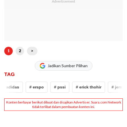
1
2
>
Jadikan Sumber Pilihan
TAG
adidas
# erspo
# pssi
# erick thohir
# jersey Ti