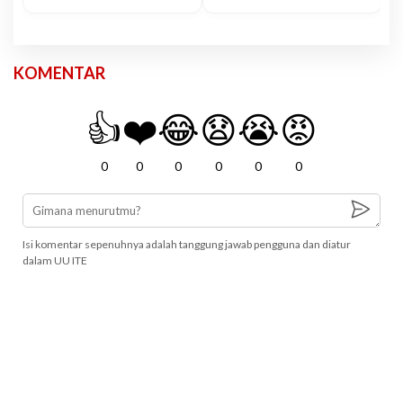
KOMENTAR
👍
❤️
😂
😧
😭
😡
0
0
0
0
0
0
Isi komentar sepenuhnya adalah tanggung jawab pengguna dan diatur
dalam UU ITE