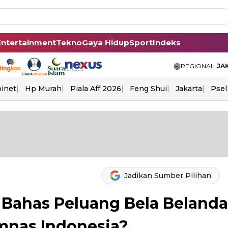
Entertainment
Tekno
Gaya Hidup
Sport
Indeks
REGIONAL:
JA
binet
Hp Murah
Piala Aff 2026
Feng Shui
Jakarta
Psel
Jadikan Sumber Pilihan
 Bahas Peluang Bela Belanda
mnas Indonesia?