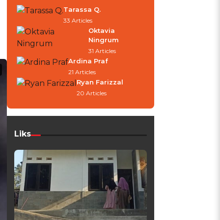
Tarassa Q.
33 Articles
Oktavia
Ningrum
31 Articles
Ardina Praf
21 Articles
Ryan Farizzal
20 Articles
Liks