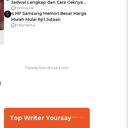
Jadwal Lengkap dan Cara Ceknya
agar Dana Tidak Hangus!
1 Komentar
4 HP Samsung Memori Besar Harga
5
Murah Mulai Rp1 Jutaan
0 Komentar
g
Top Writer Yoursay