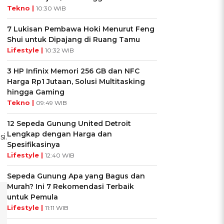
Tekno |
10:30 WIB
7 Lukisan Pembawa Hoki Menurut Feng
Shui untuk Dipajang di Ruang Tamu
Lifestyle |
10:32 WIB
3 HP Infinix Memori 256 GB dan NFC
Harga Rp1 Jutaan, Solusi Multitasking
hingga Gaming
Tekno |
09:49 WIB
12 Sepeda Gunung United Detroit
Lengkap dengan Harga dan
i.
Spesifikasinya
a
Lifestyle |
12:40 WIB
Sepeda Gunung Apa yang Bagus dan
Murah? Ini 7 Rekomendasi Terbaik
untuk Pemula
Lifestyle |
11:11 WIB