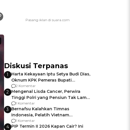
Diskusi Terpanas
Harta Kekayaan Iptu Setya Budi Dias,
1
Oknum KPK Pemeras Bupati
Pemalang
2 Komentar
Mengenal Lisda Cancer, Perwira
2
Tinggi Polri yang Pensiun Tak Lama
Usai Jadi Brigjen
1 Komentar
Bernafsu Kalahkan Timnas
3
Indonesia, Pelatih Vietnam
Berencana Pakai Jimat di Pakansari
1 Komentar
PIP Termin II 2026 Kapan Cair? Ini
4