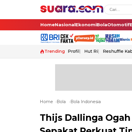
Home
Nasional
Ekonomi
Bola
Otomotif
Trending
Profil
Hut Ri
Reshuffle Ka
Home
Bola
Bola Indonesia
Thijs Dallinga Ogah
Sepakat Perkuat Ti