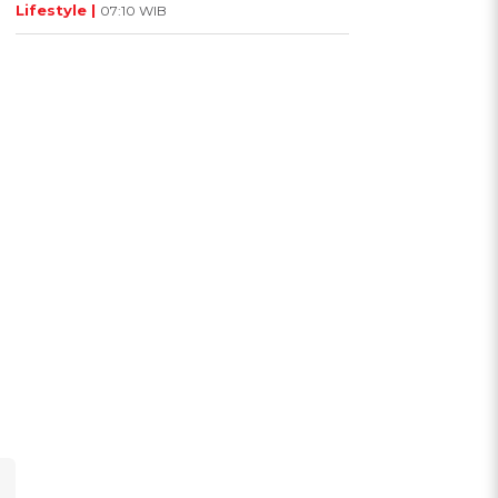
Lifestyle |
07:10 WIB