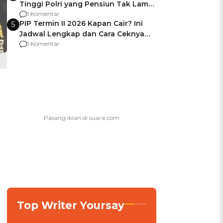
Tinggi Polri yang Pensiun Tak Lama
Usai Jadi Brigjen
1 Komentar
PIP Termin II 2026 Kapan Cair? Ini
5
Jadwal Lengkap dan Cara Ceknya
agar Dana Tidak Hangus!
1 Komentar
Top Writer Yoursay
i