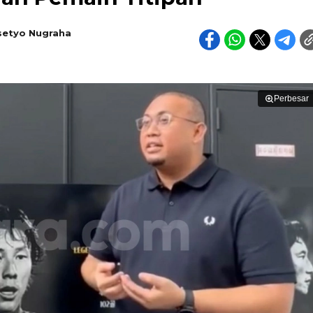
setyo Nugraha
Perbesar