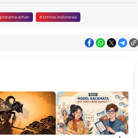
 pratama arhan
# timnas indonesia