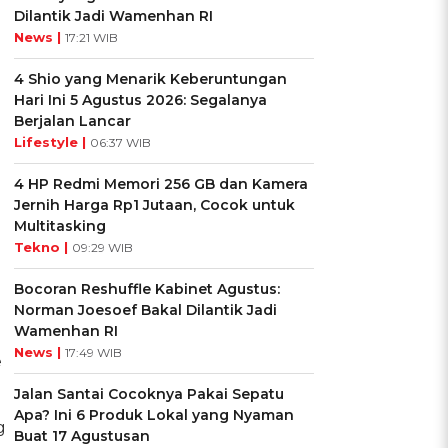
Dilantik Jadi Wamenhan RI
News |
17:21 WIB
4 Shio yang Menarik Keberuntungan
Hari Ini 5 Agustus 2026: Segalanya
Berjalan Lancar
Lifestyle |
06:37 WIB
4 HP Redmi Memori 256 GB dan Kamera
Jernih Harga Rp1 Jutaan, Cocok untuk
Multitasking
Tekno |
09:29 WIB
Bocoran Reshuffle Kabinet Agustus:
Norman Joesoef Bakal Dilantik Jadi
Wamenhan RI
News |
17:49 WIB
e
Jalan Santai Cocoknya Pakai Sepatu
Apa? Ini 6 Produk Lokal yang Nyaman
g
Buat 17 Agustusan