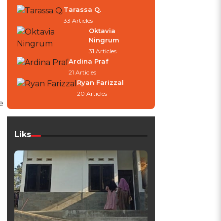
Tarassa Q.
33 Articles
Oktavia
Ningrum
31 Articles
Ardina Praf
21 Articles
Ryan Farizzal
20 Articles
e
Liks