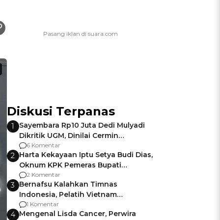
Diskusi Terpanas
Sayembara Rp10 Juta Dedi Mulyadi
1
Dikritik UGM, Dinilai Cermin
Gagalnya Negara Jamin Keamanan
6 Komentar
Harta Kekayaan Iptu Setya Budi Dias,
2
Oknum KPK Pemeras Bupati
Pemalang
2 Komentar
Bernafsu Kalahkan Timnas
3
Indonesia, Pelatih Vietnam
Berencana Pakai Jimat di Pakansari
1 Komentar
Mengenal Lisda Cancer, Perwira
4