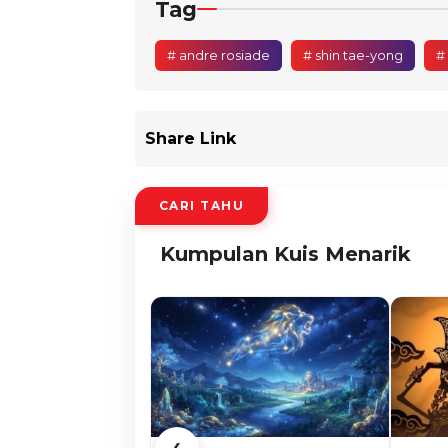
Tag
# andre rosiade
# shin tae-yong
#
Share Link
CARI TAHU
Kumpulan Kuis Menarik