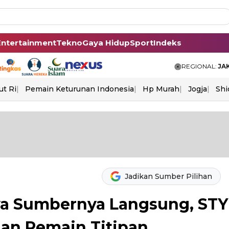
Entertainment
Tekno
Gaya Hidup
Sport
Indeks
REGIONAL:
JA
ut Ri
Pemain Keturunan Indonesia
Hp Murah
Jogja
Shi
Jadikan Sumber Pilihan
ya Sumbernya Langsung, STY
an Pemain Titipan