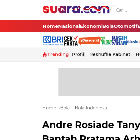
Home
Nasional
Ekonomi
Bola
Otomotif
Trending
Profil
Reshuffle Kabinet
H
Home
Bola
Bola Indonesia
Andre Rosiade Tan
Bantah Pratama Arh