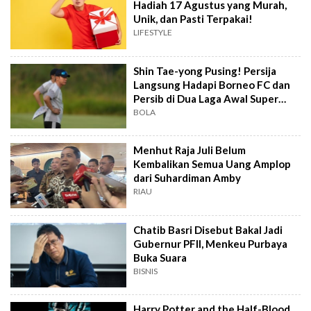
Hadiah 17 Agustus yang Murah,
Unik, dan Pasti Terpakai!
LIFESTYLE
Shin Tae-yong Pusing! Persija
Langsung Hadapi Borneo FC dan
Persib di Dua Laga Awal Super
League
BOLA
Menhut Raja Juli Belum
Kembalikan Semua Uang Amplop
dari Suhardiman Amby
RIAU
Chatib Basri Disebut Bakal Jadi
Gubernur PFII, Menkeu Purbaya
Buka Suara
BISNIS
Harry Potter and the Half-Blood