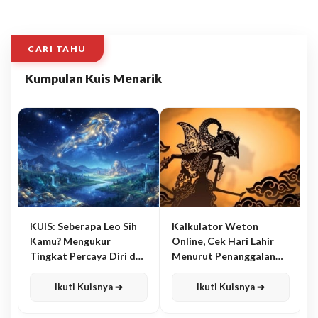
CARI TAHU
Kumpulan Kuis Menarik
KUIS: Seberapa Leo Sih
Kalkulator Weton
Kamu? Mengukur
Online, Cek Hari Lahir
Tingkat Percaya Diri dan
Menurut Penanggalan
Karisma
Jawa
Ikuti Kuisnya ➔
Ikuti Kuisnya ➔