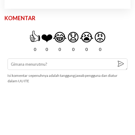
KOMENTAR
👍
❤️
😂
😧
😭
😡
0
0
0
0
0
0
Isi komentar sepenuhnya adalah tanggung jawab pengguna dan diatur
dalam UU ITE