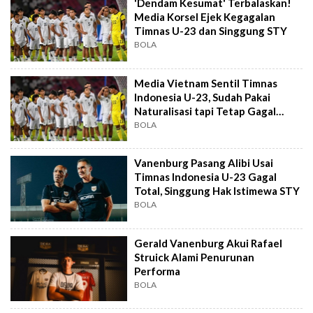
'Dendam Kesumat' Terbalaskan!
Media Korsel Ejek Kegagalan
Timnas U-23 dan Singgung STY
BOLA
Media Vietnam Sentil Timnas
Indonesia U-23, Sudah Pakai
Naturalisasi tapi Tetap Gagal
Lolos
BOLA
Vanenburg Pasang Alibi Usai
Timnas Indonesia U-23 Gagal
Total, Singgung Hak Istimewa STY
BOLA
Gerald Vanenburg Akui Rafael
Struick Alami Penurunan
Performa
BOLA