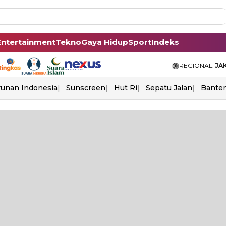
Entertainment
Tekno
Gaya Hidup
Sport
Indeks
REGIONAL:
JA
unan Indonesia
Sunscreen
Hut Ri
Sepatu Jalan
Bante