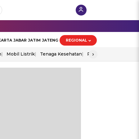
KARTA
JABAR
JATIM
JATENG
REGIONAL
›
n
Mobil Listrik
Tenaga Kesehatan
Perang As-Iran
Ekon