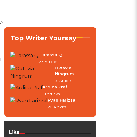
a
Top Writer Yoursay
Tarassa Q.
i
33 Articles
Oktavia
Ningrum
31 Articles
Ardina Praf
21 Articles
Ryan Farizzal
20 Articles
Liks