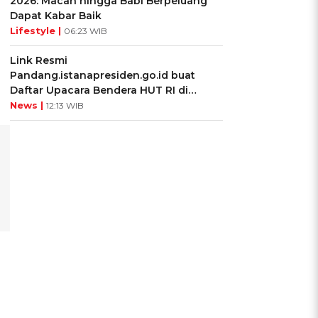
2026: Macan hingga Babi Berpeluang
Dapat Kabar Baik
Lifestyle |
06:23 WIB
Link Resmi
Pandang.istanapresiden.go.id buat
n
Daftar Upacara Bendera HUT RI di
Istana Negara
News |
12:13 WIB