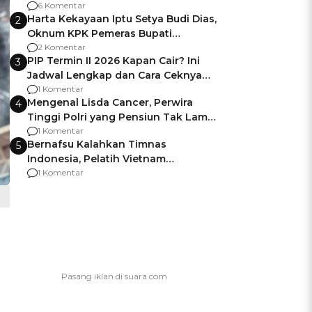
Gagalnya Negara Jamin Keamanan
6 Komentar
Harta Kekayaan Iptu Setya Budi Dias,
2
Oknum KPK Pemeras Bupati
Pemalang
2 Komentar
PIP Termin II 2026 Kapan Cair? Ini
3
Jadwal Lengkap dan Cara Ceknya
agar Dana Tidak Hangus!
1 Komentar
Mengenal Lisda Cancer, Perwira
4
Tinggi Polri yang Pensiun Tak Lama
Usai Jadi Brigjen
1 Komentar
Bernafsu Kalahkan Timnas
5
Indonesia, Pelatih Vietnam
Berencana Pakai Jimat di Pakansari
1 Komentar