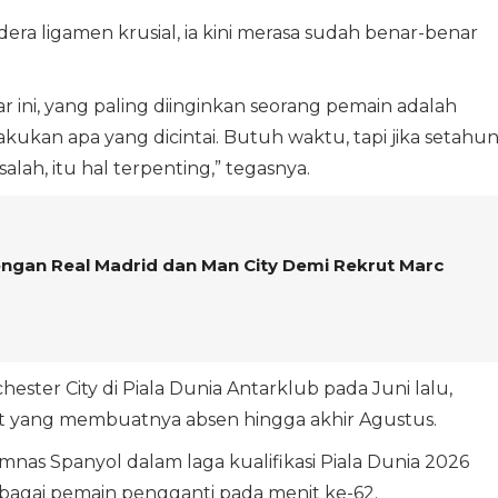
ra ligamen krusial, ia kini merasa sudah benar-benar
 ini, yang paling diinginkan seorang pemain adalah
kan apa yang dicintai. Butuh waktu, tapi jika setahu
lah, itu hal terpenting,” tegasnya.
dengan Real Madrid dan Man City Demi Rekrut Marc
ter City di Piala Dunia Antarklub pada Juni lalu,
 yang membuatnya absen hingga akhir Agustus.
imnas Spanyol dalam laga kualifikasi Piala Dunia 2026
ebagai pemain pengganti pada menit ke-62.