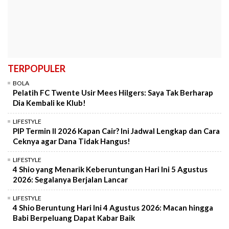
TERPOPULER
BOLA
Pelatih FC Twente Usir Mees Hilgers: Saya Tak Berharap
Dia Kembali ke Klub!
LIFESTYLE
PIP Termin II 2026 Kapan Cair? Ini Jadwal Lengkap dan Cara
Ceknya agar Dana Tidak Hangus!
LIFESTYLE
4 Shio yang Menarik Keberuntungan Hari Ini 5 Agustus
2026: Segalanya Berjalan Lancar
LIFESTYLE
4 Shio Beruntung Hari Ini 4 Agustus 2026: Macan hingga
Babi Berpeluang Dapat Kabar Baik