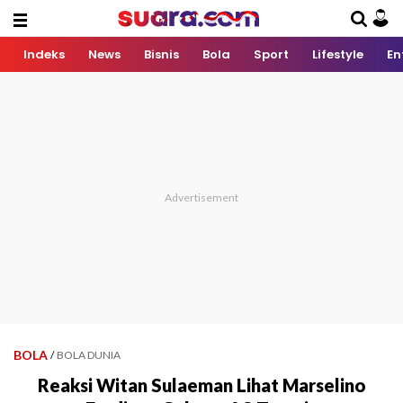
Indeks
News
Bisnis
Bola
Sport
Lifestyle
En
BOLA
/
BOLA DUNIA
Reaksi Witan Sulaeman Lihat Marselino