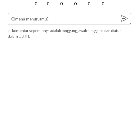
0
0
0
0
0
0
Isi komentar sepenuhnya adalah tanggung jawab pengguna dan diatur
dalam UU ITE