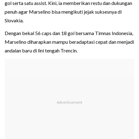
gol serta satu assist. Kini, ia memberikan restu dan dukungan
penuh agar Marselino bisa mengikuti jejak suksesnya di
Slovakia.
Dengan bekal 56 caps dan 18 gol bersama Timnas Indonesia,
Marselino diharapkan mampu beradaptasi cepat dan menjadi
andalan baru di lini tengah Trencin.