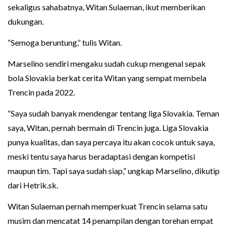
sekaligus sahabatnya, Witan Sulaeman, ikut memberikan
dukungan.
“Semoga beruntung,” tulis Witan.
Marselino sendiri mengaku sudah cukup mengenal sepak
bola Slovakia berkat cerita Witan yang sempat membela
Trencin pada 2022.
“Saya sudah banyak mendengar tentang liga Slovakia. Teman
saya, Witan, pernah bermain di Trencin juga. Liga Slovakia
punya kualitas, dan saya percaya itu akan cocok untuk saya,
meski tentu saya harus beradaptasi dengan kompetisi
maupun tim. Tapi saya sudah siap,” ungkap Marselino, dikutip
dari Hetrik.sk.
Witan Sulaeman pernah memperkuat Trencin selama satu
musim dan mencatat 14 penampilan dengan torehan empat