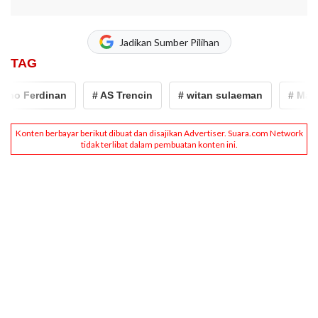
Jadikan Sumber Pilihan
TAG
ino Ferdinan
# AS Trencin
# witan sulaeman
# Marse