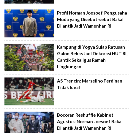
Profil Norman Joesoef, Pengusaha
Muda yang Disebut-sebut Bakal
Dilantik Jadi Wamenhan RI
Kampung di Yogya Sulap Ratusan
Galon Bekas Jadi Dekorasi HUT RI,
Cantik Sekaligus Ramah
Lingkungan
AS Trencin: Marselino Ferdinan
Tidak Ideal
Bocoran Reshuffle Kabinet
Agustus: Norman Joesoef Bakal
Dilantik Jadi Wamenhan RI