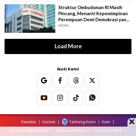
Struktur Ombudsman RI Masih
Pincang, Menanti Kepemimpinan
Perempuan Demi Demokrasi yang
Inklusif
NEWS
Load More
Ikuti Kami
Redaksi
Kontak
Tentang Kami
Karir
Pedoman Media Siber
Kebijakan Privasi
Saran Dan Kritik