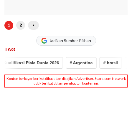
1
2
>
Jadikan Sumber Pilihan
TAG
alifikasi Piala Dunia 2026
# Argentina
# brasil
# timn