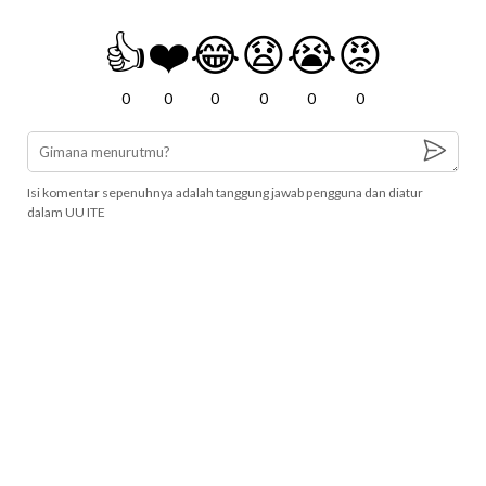
👍
❤️
😂
😧
😭
😡
0
0
0
0
0
0
Isi komentar sepenuhnya adalah tanggung jawab pengguna dan diatur
dalam UU ITE