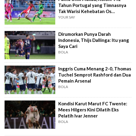
Tahun Portugal yang Timnasnya
Tak Warisi Kehebatan Os
Navegadores
YOUR SAY
Dirumorkan Punya Darah
Indonesia, Thijs Dallinga: Itu yang
Saya Cari
BOLA
Inggris Cuma Menang 2-0, Thomas
Tuchel Semprot Rashford dan Dua
Pemain Arsenal
BOLA
Kondisi Karut Marut FC Twente:
Mees Hilgers Kini Dilatih Eks
Pelatih Ivar Jenner
BOLA