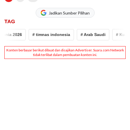
Jadikan Sumber Pilihan
TAG
unia 2026
# timnas indonesia
# Arab Saudi
# Kualifi