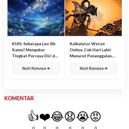
KUIS: Seberapa Leo Sih
Kalkulator Weton
Kamu? Mengukur
Online, Cek Hari Lahir
Tingkat Percaya Diri dan
Menurut Penanggalan
Karisma
Jawa
Ikuti Kuisnya ➔
Ikuti Kuisnya ➔
KOMENTAR
👍
❤️
😂
😧
😭
😡
0
0
0
0
0
0