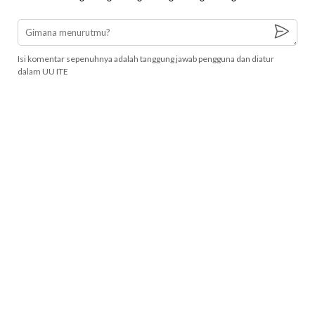
Isi komentar sepenuhnya adalah tanggung jawab pengguna dan diatur
dalam UU ITE