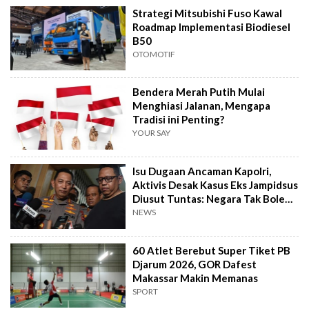
Strategi Mitsubishi Fuso Kawal
Roadmap Implementasi Biodiesel
B50
OTOMOTIF
Bendera Merah Putih Mulai
Menghiasi Jalanan, Mengapa
Tradisi ini Penting?
YOUR SAY
Isu Dugaan Ancaman Kapolri,
Aktivis Desak Kasus Eks Jampidsus
Diusut Tuntas: Negara Tak Boleh
Kalah
NEWS
60 Atlet Berebut Super Tiket PB
Djarum 2026, GOR Dafest
Makassar Makin Memanas
SPORT