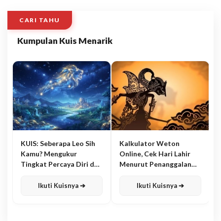
CARI TAHU
Kumpulan Kuis Menarik
KUIS: Seberapa Leo Sih
Kalkulator Weton
Kamu? Mengukur
Online, Cek Hari Lahir
Tingkat Percaya Diri dan
Menurut Penanggalan
Karisma
Jawa
Ikuti Kuisnya ➔
Ikuti Kuisnya ➔