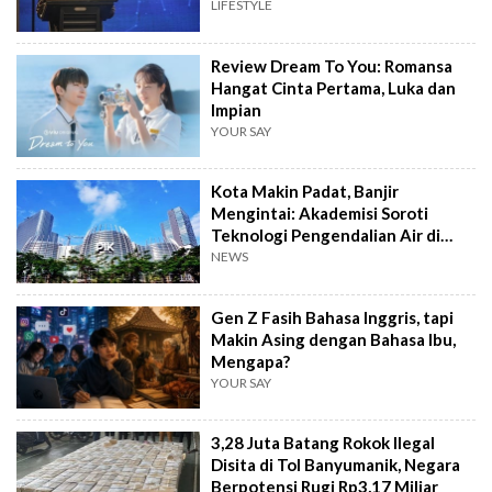
LIFESTYLE
Review Dream To You: Romansa
Hangat Cinta Pertama, Luka dan
Impian
YOUR SAY
Kota Makin Padat, Banjir
Mengintai: Akademisi Soroti
Teknologi Pengendalian Air di
PIK2
NEWS
Gen Z Fasih Bahasa Inggris, tapi
Makin Asing dengan Bahasa Ibu,
Mengapa?
YOUR SAY
3,28 Juta Batang Rokok Ilegal
Disita di Tol Banyumanik, Negara
Berpotensi Rugi Rp3,17 Miliar