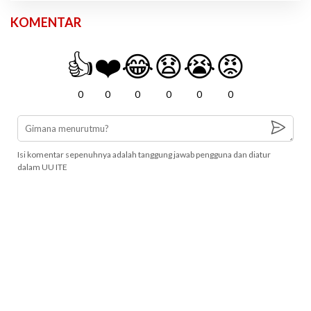
KOMENTAR
👍
❤️
😂
😧
😭
😡
0
0
0
0
0
0
Isi komentar sepenuhnya adalah tanggung jawab pengguna dan diatur
dalam UU ITE