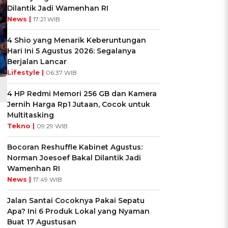
Dilantik Jadi Wamenhan RI
News |
17:21 WIB
4 Shio yang Menarik Keberuntungan
Hari Ini 5 Agustus 2026: Segalanya
Berjalan Lancar
Lifestyle |
06:37 WIB
4 HP Redmi Memori 256 GB dan Kamera
Jernih Harga Rp1 Jutaan, Cocok untuk
Multitasking
Tekno |
09:29 WIB
Bocoran Reshuffle Kabinet Agustus:
Norman Joesoef Bakal Dilantik Jadi
Wamenhan RI
News |
17:49 WIB
Jalan Santai Cocoknya Pakai Sepatu
Apa? Ini 6 Produk Lokal yang Nyaman
Buat 17 Agustusan