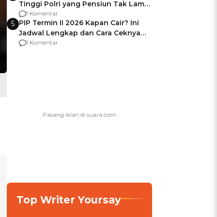
Tinggi Polri yang Pensiun Tak Lama
Usai Jadi Brigjen
1 Komentar
PIP Termin II 2026 Kapan Cair? Ini
5
Jadwal Lengkap dan Cara Ceknya
agar Dana Tidak Hangus!
1 Komentar
Top Writer Yoursay