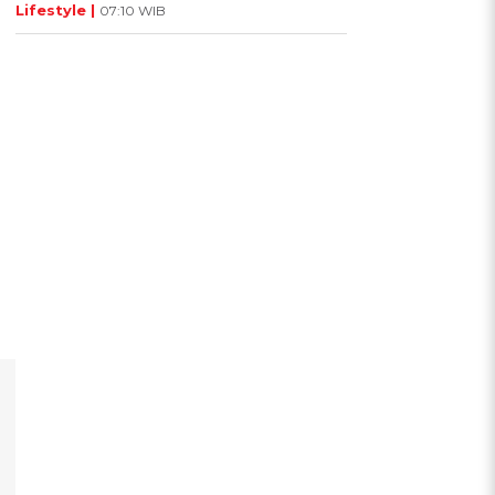
Lifestyle |
07:10 WIB