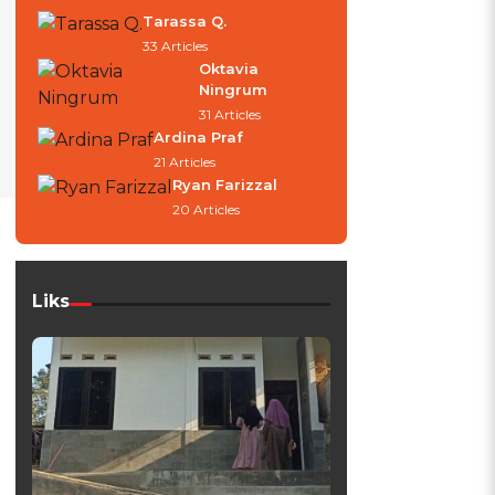
Tarassa Q.
33 Articles
Oktavia
Ningrum
31 Articles
Ardina Praf
21 Articles
Ryan Farizzal
20 Articles
Liks