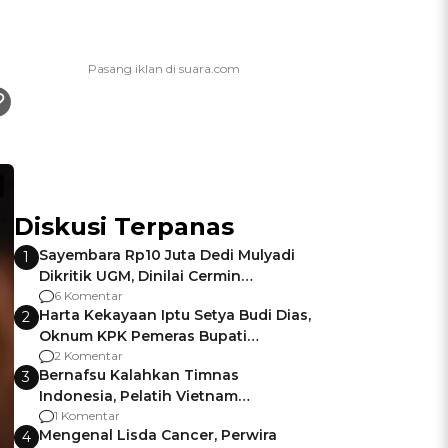
Diskusi Terpanas
Sayembara Rp10 Juta Dedi Mulyadi
1
Dikritik UGM, Dinilai Cermin
Gagalnya Negara Jamin Keamanan
6 Komentar
Harta Kekayaan Iptu Setya Budi Dias,
2
Oknum KPK Pemeras Bupati
Pemalang
2 Komentar
Bernafsu Kalahkan Timnas
3
Indonesia, Pelatih Vietnam
Berencana Pakai Jimat di Pakansari
1 Komentar
Mengenal Lisda Cancer, Perwira
4