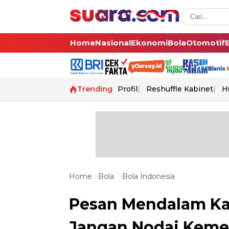
Home
Nasional
Ekonomi
Bola
Otomotif
Trending
Profil
Reshuffle Kabinet
H
Home
Bola
Bola Indonesia
Pesan Mendalam Ka
Jangan Nodai Keme