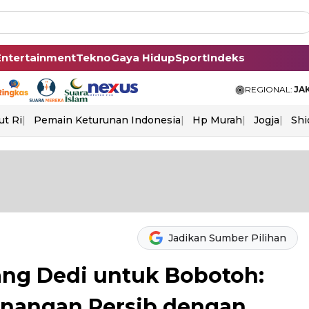
Entertainment
Tekno
Gaya Hidup
Sport
Indeks
REGIONAL:
JA
ut Ri
Pemain Keturunan Indonesia
Hp Murah
Jogja
Shi
Jadikan Sumber Pilihan
ng Dedi untuk Bobotoh:
nangan Persib dengan