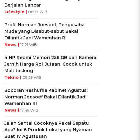
Berjalan Lancar
Lifestyle |
06:37 WIB
Profil Norman Joesoef, Pengusaha
Muda yang Disebut-sebut Bakal
Dilantik Jadi Wamenhan RI
News |
17:21 WIB
4 HP Redmi Memori 256 GB dan Kamera
Jernih Harga Rp1 Jutaan, Cocok untuk
Multitasking
Tekno |
09:29 WIB
Bocoran Reshuffle Kabinet Agustus:
Norman Joesoef Bakal Dilantik Jadi
Wamenhan RI
News |
17:49 WIB
Jalan Santai Cocoknya Pakai Sepatu
Apa? Ini 6 Produk Lokal yang Nyaman
Buat 17 Agustusan