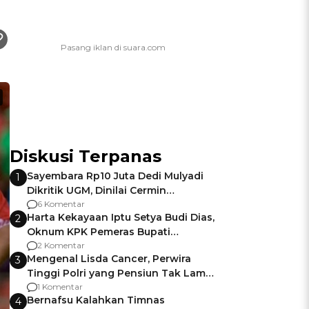
Diskusi Terpanas
Sayembara Rp10 Juta Dedi Mulyadi
1
Dikritik UGM, Dinilai Cermin
Gagalnya Negara Jamin Keamanan
6 Komentar
Harta Kekayaan Iptu Setya Budi Dias,
2
Oknum KPK Pemeras Bupati
Pemalang
2 Komentar
Mengenal Lisda Cancer, Perwira
3
Tinggi Polri yang Pensiun Tak Lama
Usai Jadi Brigjen
1 Komentar
Bernafsu Kalahkan Timnas
4