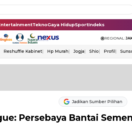
Entertainment
Tekno
Gaya Hidup
Sport
Indeks
REGIONAL:
JA
Reshuffle Kabinet
Hp Murah
Jogja
Shio
Profil
Suns
Jadikan Sumber Pilihan
ague: Persebaya Bantai Seme