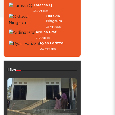
Tarassa Q.
33 Articles
Oktavia
Ningrum
31 Articles
Ardina Praf
21 Articles
Ryan Farizzal
20 Articles
Liks