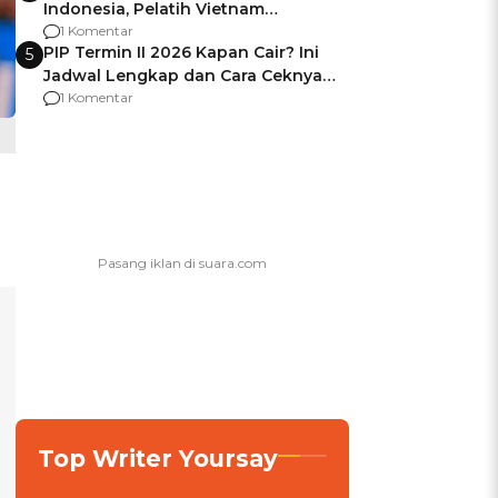
Indonesia, Pelatih Vietnam
Berencana Pakai Jimat di Pakansari
1 Komentar
PIP Termin II 2026 Kapan Cair? Ini
5
Jadwal Lengkap dan Cara Ceknya
agar Dana Tidak Hangus!
1 Komentar
Top Writer Yoursay