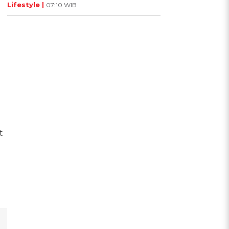
Lifestyle |
07:10 WIB
t