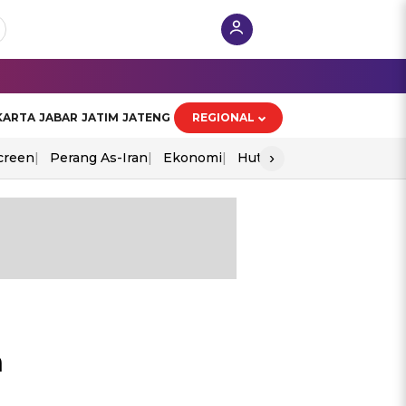
KARTA
JABAR
JATIM
JATENG
REGIONAL
›
creen
Perang As-Iran
Ekonomi
Hut Ri
n