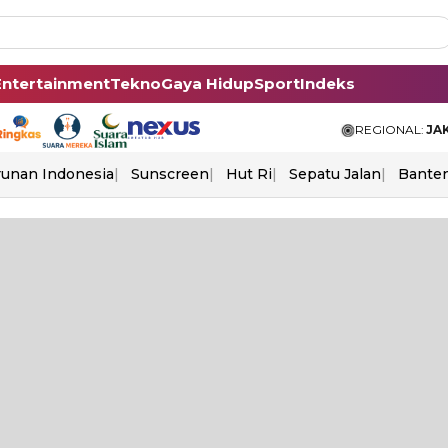
Entertainment
Tekno
Gaya Hidup
Sport
Indeks
REGIONAL:
JA
unan Indonesia
Sunscreen
Hut Ri
Sepatu Jalan
Bante