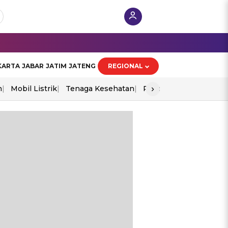
KARTA
JABAR
JATIM
JATENG
REGIONAL
›
n
Mobil Listrik
Tenaga Kesehatan
Piala Aff 2026
Ekono