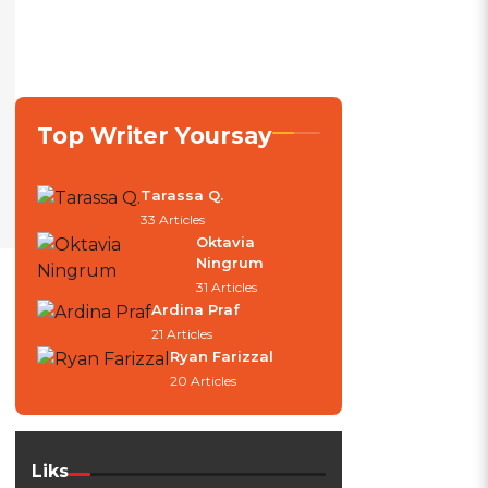
Top Writer Yoursay
Tarassa Q.
33 Articles
Oktavia
Ningrum
31 Articles
Ardina Praf
21 Articles
Ryan Farizzal
20 Articles
Liks