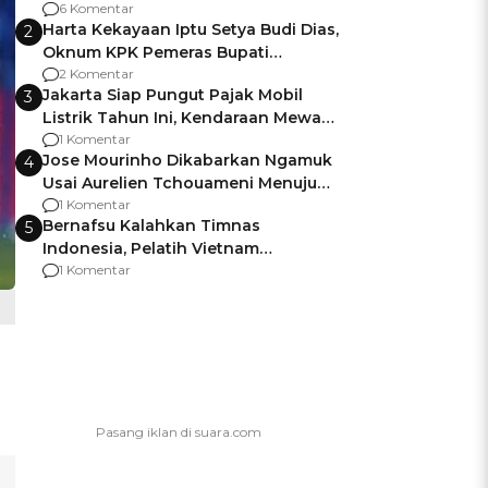
Gagalnya Negara Jamin Keamanan
6 Komentar
Harta Kekayaan Iptu Setya Budi Dias,
2
Oknum KPK Pemeras Bupati
Pemalang
2 Komentar
Jakarta Siap Pungut Pajak Mobil
3
Listrik Tahun Ini, Kendaraan Mewah
Kena hingga 75% PKB
1 Komentar
Jose Mourinho Dikabarkan Ngamuk
4
Usai Aurelien Tchouameni Menuju
Manchester United
1 Komentar
Bernafsu Kalahkan Timnas
5
Indonesia, Pelatih Vietnam
Berencana Pakai Jimat di Pakansari
1 Komentar