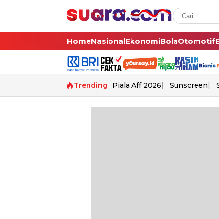
Home
Nasional
Ekonomi
Bola
Otomotif
Trending
Piala Aff 2026
Sunscreen