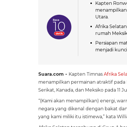
Kapten Ronwen
menampilkan p
Utara.
Afrika Selat
rumah Meksik
Persiapan ma
menjadi kunci
Suara.com -
Kapten Timnas
Afrika Sel
menampilkan permainan atraktif pada 
Serikat, Kanada, dan Meksiko pada 11 Ju
“(Kami akan menampilkan) energi, warn
negara yang dikenal dengan bakat dan 
yang kami miliki itu istimewa,” kata Will