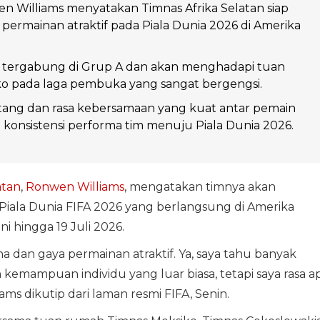
 Williams menyatakan Timnas Afrika Selatan siap
ermainan atraktif pada Piala Dunia 2026 di Amerika
an tergabung di Grup A dan akan menghadapi tuan
o pada laga pembuka yang sangat bergengsi.
tang dan rasa kebersamaan yang kuat antar pemain
 konsistensi performa tim menuju Piala Dunia 2026.
atan
,
Ronwen Williams
, mengatakan timnya akan
Piala Dunia FIFA 2026 yang berlangsung di Amerika
ni hingga 19 Juli 2026.
a dan gaya permainan atraktif. Ya, saya tahu banyak
kemampuan individu yang luar biasa, tetapi saya rasa a
iams dikutip dari laman resmi FIFA, Senin.