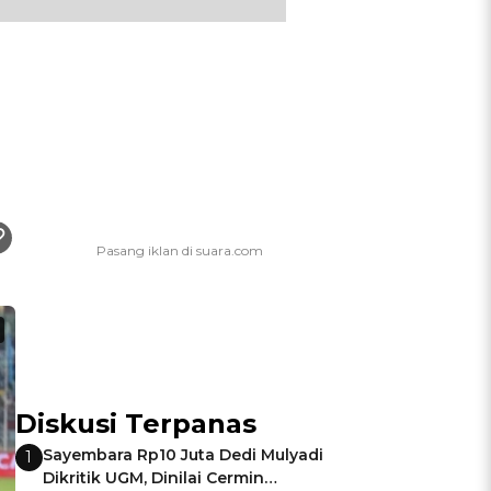
Diskusi Terpanas
Sayembara Rp10 Juta Dedi Mulyadi
1
Dikritik UGM, Dinilai Cermin