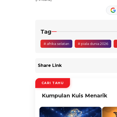
Tag
# afrika selatan
# piala dunia 2026
Share Link
CARI TAHU
Kumpulan Kuis Menarik