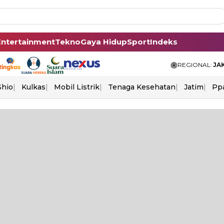
Entertainment
Tekno
Gaya Hidup
Sport
Indeks
REGIONAL:
JA
Shio
Kulkas
Mobil Listrik
Tenaga Kesehatan
Jatim
Pp