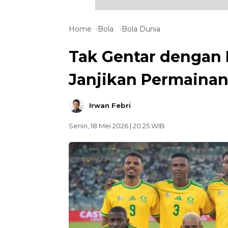
Home
Bola
Bola Dunia
Tak Gentar dengan 
Janjikan Permainan 
Irwan Febri
Senin, 18 Mei 2026 | 20:25 WIB