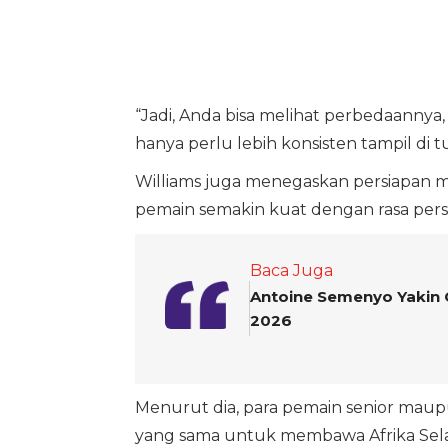
“Jadi, Anda bisa melihat perbedaannya
hanya perlu lebih konsisten tampil di
Williams juga menegaskan persiapan
pemain semakin kuat dengan rasa pers
Baca Juga
Antoine Semenyo Yakin G
2026
Menurut dia, para pemain senior maup
yang sama untuk membawa Afrika Sel