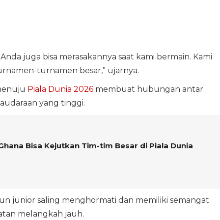
, Anda juga bisa merasakannya saat kami bermain. Kami
 turnamen-turnamen besar,” ujarnya.
 menuju
Piala Dunia 2026
membuat hubungan antar
audaraan yang tinggi.
hana Bisa Kejutkan Tim-tim Besar di Piala Dunia
un junior saling menghormati dan memiliki semangat
atan melangkah jauh.