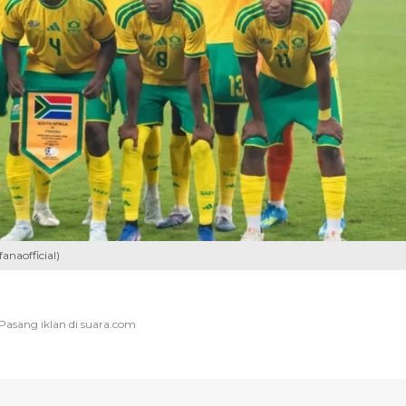
anaofficial)