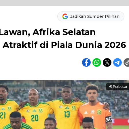
Jadikan Sumber Pilihan
Lawan, Afrika Selatan
Atraktif di Piala Dunia 2026
Perbesar