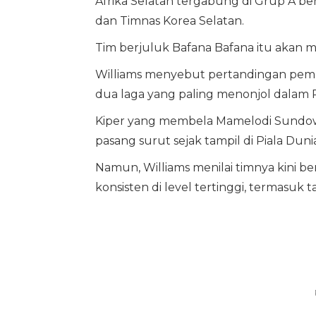
Afrika Selatan tergabung di Grup A b
dan Timnas Korea Selatan.
Tim berjuluk Bafana Bafana itu akan 
Williams menyebut pertandingan pembu
dua laga yang paling menonjol dalam P
Kiper yang membela Mamelodi Sundown
pasang surut sejak tampil di Piala Duni
Namun, Williams menilai timnya kini be
konsisten di level tertinggi, termasuk t