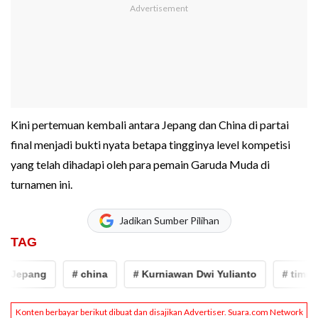
Kini pertemuan kembali antara Jepang dan China di partai
final menjadi bukti nyata betapa tingginya level kompetisi
yang telah dihadapi oleh para pemain Garuda Muda di
turnamen ini.
Jadikan Sumber Pilihan
TAG
epang
# china
# Kurniawan Dwi Yulianto
# timnas i