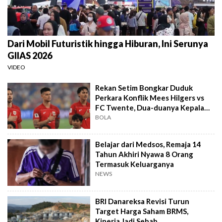
Dari Mobil Futuristik hingga Hiburan, Ini Serunya
GIIAS 2026
VIDEO
Rekan Setim Bongkar Duduk
Perkara Konflik Mees Hilgers vs
FC Twente, Dua-duanya Kepala
Batu
BOLA
Belajar dari Medsos, Remaja 14
Tahun Akhiri Nyawa 8 Orang
Termasuk Keluarganya
NEWS
BRI Danareksa Revisi Turun
Target Harga Saham BRMS,
Kinerja Jadi Sebab