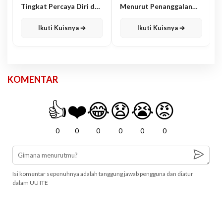
Tingkat Percaya Diri dan
Menurut Penanggalan
Karisma
Jawa
Ikuti Kuisnya ➔
Ikuti Kuisnya ➔
KOMENTAR
👍
❤️
😂
😧
😭
😡
0
0
0
0
0
0
Isi komentar sepenuhnya adalah tanggung jawab pengguna dan diatur
dalam UU ITE