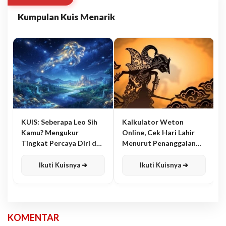
Kumpulan Kuis Menarik
KUIS: Seberapa Leo Sih
Kalkulator Weton
Kamu? Mengukur
Online, Cek Hari Lahir
Tingkat Percaya Diri dan
Menurut Penanggalan
Karisma
Jawa
Ikuti Kuisnya ➔
Ikuti Kuisnya ➔
KOMENTAR