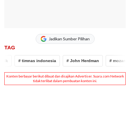
Jadikan Sumber Pilihan
TAG
ik
# timnas indonesia
# John Herdman
# mozambik