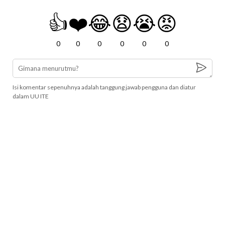
👍
❤️
😂
😧
😭
😡
0
0
0
0
0
0
Isi komentar sepenuhnya adalah tanggung jawab pengguna dan diatur
dalam UU ITE