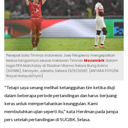
Pesepak bola Timnas Indonesia Joey Pelupessy mengepalkan
kedua tangannya seusai melawan Timnas
Mozambik
dalam
laga FIFA Matchday di Stadion Utama Gelora Bung Karno
(SUGBK), Senayan, Jakarta, Selasa (9/6/2026). [ANTARA FOTO/M
Risyal Hidayat/nym]
"Tetapi saya senang melihat ketangguhan tim ketika diuji
dalam beberapa periode pertandingan dan harus berjuang
keras untuk mempertahankan keunggulan. Kami
membutuhkan ujian seperti itu," kata Herdman pada jumpa
pers setelah pertandingan di SUGBK, Selasa.