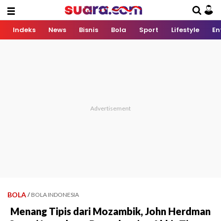
Indeks
News
Bisnis
Bola
Sport
Lifestyle
En
BOLA
/
BOLA INDONESIA
Menang Tipis dari Mozambik, John Herdman