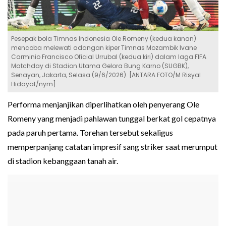
Pesepak bola Timnas Indonesia Ole Romeny (kedua kanan)
mencoba melewati adangan kiper Timnas Mozambik Ivane
Carminio Francisco Oficial Urrubal (kedua kiri) dalam laga FIFA
Matchday di Stadion Utama Gelora Bung Karno (SUGBK),
Senayan, Jakarta, Selasa (9/6/2026). [ANTARA FOTO/M Risyal
Hidayat/nym]
Performa menjanjikan diperlihatkan oleh penyerang Ole
Romeny yang menjadi pahlawan tunggal berkat gol cepatnya
pada paruh pertama. Torehan tersebut sekaligus
memperpanjang catatan impresif sang striker saat merumput
di stadion kebanggaan tanah air.