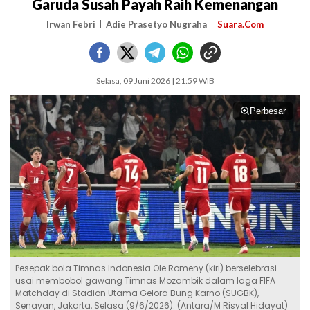
Garuda Susah Payah Raih Kemenangan
Irwan Febri
Adie Prasetyo Nugraha
Suara.Com
Selasa, 09 Juni 2026 | 21:59 WIB
Perbesar
Pesepak bola Timnas Indonesia Ole Romeny (kiri) berselebrasi
usai membobol gawang Timnas Mozambik dalam laga FIFA
Matchday di Stadion Utama Gelora Bung Karno (SUGBK),
Senayan, Jakarta, Selasa (9/6/2026). (Antara/M Risyal Hidayat)