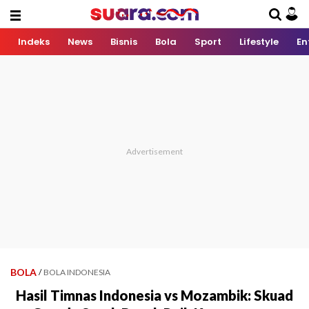
Indeks
News
Bisnis
Bola
Sport
Lifestyle
En
BOLA
/
BOLA INDONESIA
Hasil Timnas Indonesia vs Mozambik: Skuad