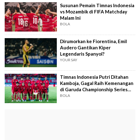
Susunan Pemain Timnas Indonesia
vs Mozambik di FIFA Matchday
Malam Ini
BOLA
Dirumorkan ke Fiorentina, Emil
Audero Gantikan Kiper
Legendaris Spanyol?
YOUR SAY
Timnas Indonesia Putri Ditahan
Kamboja, Gagal Raih Kemenangan
di Garuda Championship Series
2026
BOLA