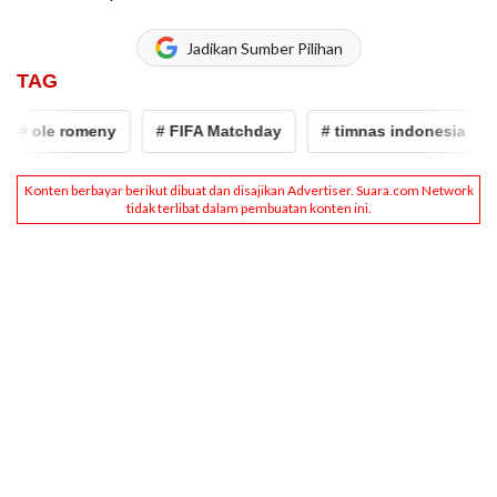
Jadikan Sumber Pilihan
TAG
# ole romeny
# FIFA Matchday
# timnas indonesia
#