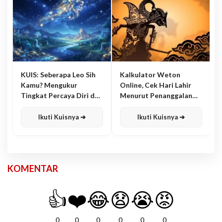
KUIS: Seberapa Leo Sih
Kalkulator Weton
Kamu? Mengukur
Online, Cek Hari Lahir
Tingkat Percaya Diri dan
Menurut Penanggalan
Karisma
Jawa
Ikuti Kuisnya ➔
Ikuti Kuisnya ➔
KOMENTAR
👍
❤️
😂
😧
😭
😡
0
0
0
0
0
0