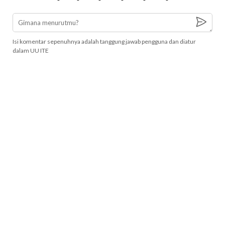
Isi komentar sepenuhnya adalah tanggung jawab pengguna dan diatur
dalam UU ITE