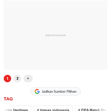
1
2
>
Jadikan Sumber Pilihan
TAG
John Herdman
# timnas indonesia
# FIFA Match Day