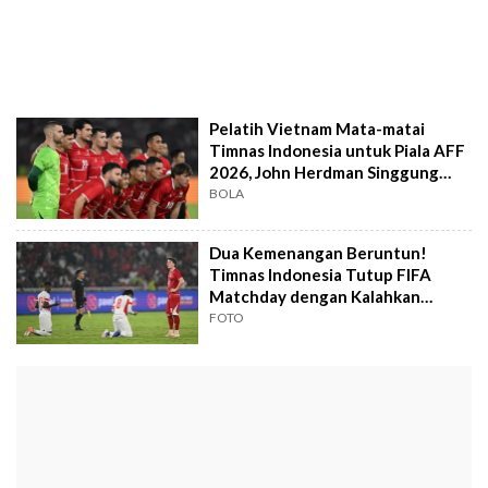
Pelatih Vietnam Mata-matai
Timnas Indonesia untuk Piala AFF
2026, John Herdman Singgung
Pemain Eropa
BOLA
Dua Kemenangan Beruntun!
Timnas Indonesia Tutup FIFA
Matchday dengan Kalahkan
Mozambik
FOTO