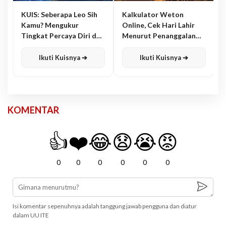
KUIS: Seberapa Leo Sih
Kalkulator Weton
Kamu? Mengukur
Online, Cek Hari Lahir
Tingkat Percaya Diri dan
Menurut Penanggalan
Karisma
Jawa
Ikuti Kuisnya ➔
Ikuti Kuisnya ➔
KOMENTAR
👍
❤️
😂
😧
😭
😡
0
0
0
0
0
0
Isi komentar sepenuhnya adalah tanggung jawab pengguna dan diatur
dalam UU ITE