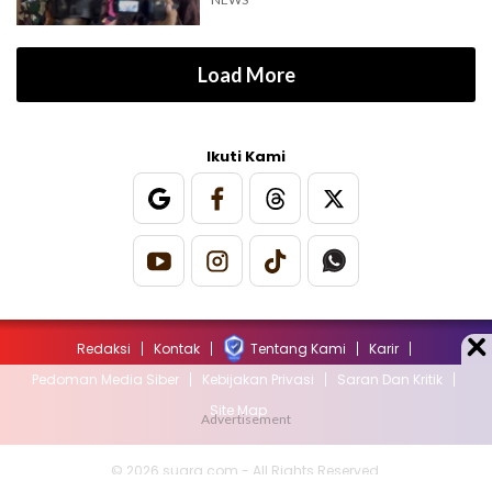
Load More
Ikuti Kami
Redaksi
Kontak
Tentang Kami
Karir
Pedoman Media Siber
Kebijakan Privasi
Saran Dan Kritik
Site Map
© 2026 suara.com - All Rights Reserved.