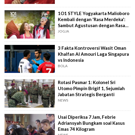
1O1 STYLE Yogyakarta Malioboro
Kembali dengan 'Rasa Merdeka':
Sambut Agustusan dengan Rasa
dan Tawa
JOGJA
3 Fakta Kontroversi Wasit Oman
Khalfan Al Amouri Laga Singapura
vs Indonesia
BOLA
Rotasi Pasmar 1: Kolonel Sri
Utomo Pimpin Brigif 1, Sejumlah
Jabatan Strategis Berganti
NEWS
Usai Diperiksa 7 Jam, Febrie
Adriansyah Bungkam soal Kasus
Emas 74 Kilogram
NEWS