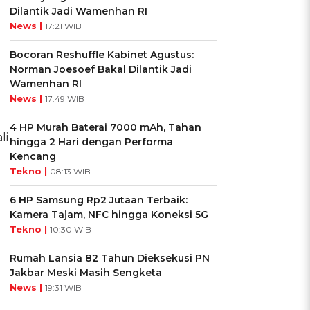
Dilantik Jadi Wamenhan RI
News |
17:21 WIB
Bocoran Reshuffle Kabinet Agustus:
Norman Joesoef Bakal Dilantik Jadi
Wamenhan RI
News |
17:49 WIB
4 HP Murah Baterai 7000 mAh, Tahan
li
hingga 2 Hari dengan Performa
Kencang
Tekno |
08:13 WIB
6 HP Samsung Rp2 Jutaan Terbaik:
Kamera Tajam, NFC hingga Koneksi 5G
Tekno |
10:30 WIB
Rumah Lansia 82 Tahun Dieksekusi PN
Jakbar Meski Masih Sengketa
News |
19:31 WIB