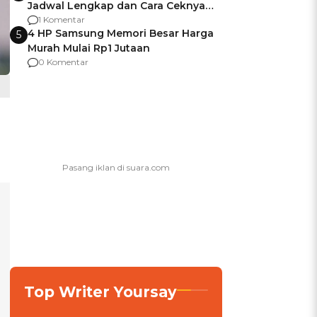
Jadwal Lengkap dan Cara Ceknya
agar Dana Tidak Hangus!
1 Komentar
4 HP Samsung Memori Besar Harga
5
Murah Mulai Rp1 Jutaan
0 Komentar
Top Writer Yoursay