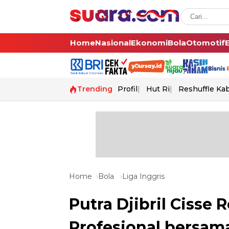
Home
Nasional
Ekonomi
Bola
Otomotif
Trending
Profil
Hut Ri
Reshuffle Ka
Home
Bola
Liga Inggris
Putra Djibril Cisse
Profesional bersam