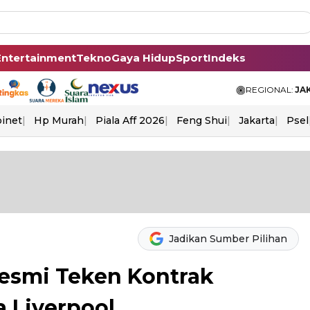
Entertainment
Tekno
Gaya Hidup
Sport
Indeks
REGIONAL:
JA
binet
Hp Murah
Piala Aff 2026
Feng Shui
Jakarta
Psel
Jadikan Sumber Pilihan
 Resmi Teken Kontrak
a Liverpool