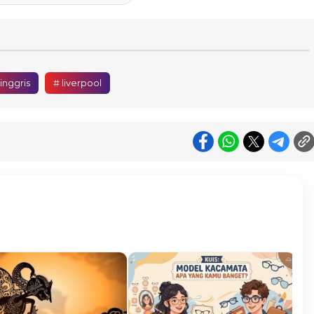
 inggris
# liverpool