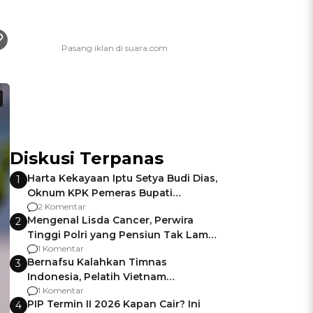
Diskusi Terpanas
Harta Kekayaan Iptu Setya Budi Dias,
1
Oknum KPK Pemeras Bupati
Pemalang
2 Komentar
Mengenal Lisda Cancer, Perwira
2
Tinggi Polri yang Pensiun Tak Lama
Usai Jadi Brigjen
1 Komentar
Bernafsu Kalahkan Timnas
3
Indonesia, Pelatih Vietnam
Berencana Pakai Jimat di Pakansari
1 Komentar
PIP Termin II 2026 Kapan Cair? Ini
4