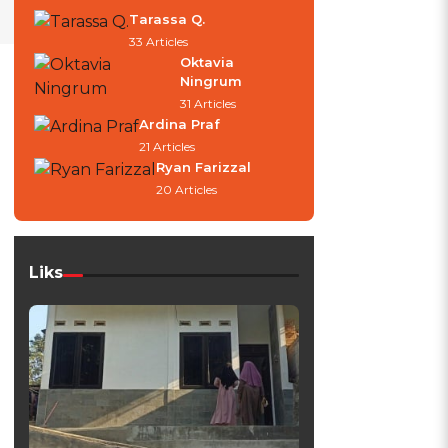
Tarassa Q.
33 Articles
Oktavia
Ningrum
31 Articles
Ardina Praf
21 Articles
Ryan Farizzal
20 Articles
Liks