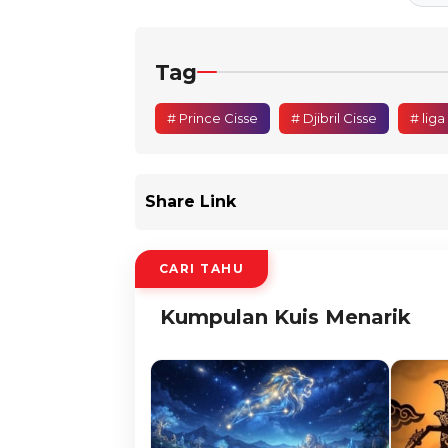
Tag
# Prince Cisse
# Djibril Cisse
# liga
Share Link
CARI TAHU
Kumpulan Kuis Menarik