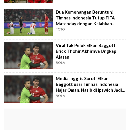
Dua Kemenangan Beruntun!
Timnas Indonesia Tutup FIFA
Matchday dengan Kalahkan
Mozambik
FOTO
Viral Tak Peluk Elkan Baggott,
Erick Thohir Akhirnya Ungkap
Alasan
BOLA
Media Inggris Soroti Elkan
Baggott usai Timnas Indonesia
Hajar Oman, Nasib di Ipswich Jadi
Sorotan
BOLA