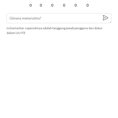
0
0
0
0
0
0
Isi komentar sepenuhnya adalah tanggung jawab pengguna dan diatur
dalam UU ITE