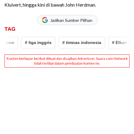
Kluivert, hingga kini di bawah John Herdman.
Jadikan Sumber Pilihan
TAG
own
# liga inggris
# timnas indonesia
# Elkan Baggo