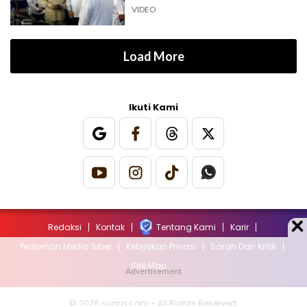
VIDEO
Load More
Ikuti Kami
Redaksi
Kontak
Tentang Kami
Karir
Pedoman Media Siber
Kebijakan Privasi
Saran Dan Kritik
Site Map
© 2026 suara.com - All Rights Reserved.