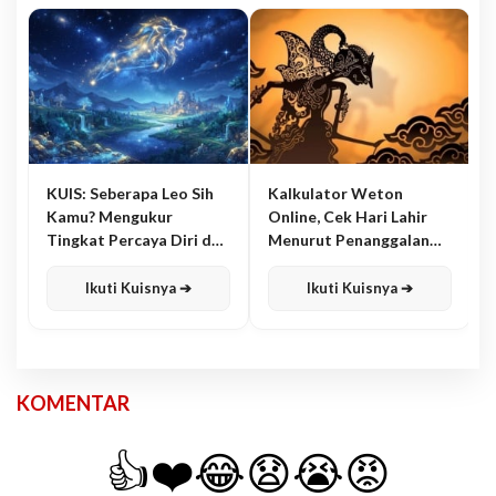
KUIS: Seberapa Leo Sih
Kalkulator Weton
Kamu? Mengukur
Online, Cek Hari Lahir
Tingkat Percaya Diri dan
Menurut Penanggalan
Karisma
Jawa
Ikuti Kuisnya ➔
Ikuti Kuisnya ➔
KOMENTAR
👍
❤️
😂
😧
😭
😡