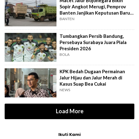
Macet Jalur Bojonegara Bikin
Sopir Angkot Merugi, Pemprov
Banten Janjikan Keputusan Baru 4
Hari Lagi
BANTEN
Tumbangkan Persib Bandung,
Persebaya Surabaya Juara Piala
Presiden 2026
BOLA
KPK Bedah Dugaan Permainan
Jalur Hijau dan Jalur Merah di
Kasus Suap Bea Cukai
NEWS
Load More
Ikuti Kami