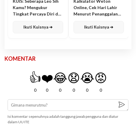
KUIS: Seberapa Leo Sih
Kalkulator Weton
Kamu? Mengukur
Online, Cek Hari Lahir
Tingkat Percaya Diri dan
Menurut Penanggalan
Karisma
Jawa
Ikuti Kuisnya ➔
Ikuti Kuisnya ➔
KOMENTAR
👍
❤️
😂
😧
😭
😡
0
0
0
0
0
0
Isi komentar sepenuhnya adalah tanggung jawab pengguna dan diatur
dalam UU ITE