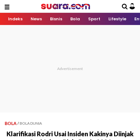
Indeks
News
Bisnis
Bola
Sport
Lifestyle
En
BOLA
/
BOLA DUNIA
Klarifikasi Rodri Usai Insiden Kakinya Diinjak