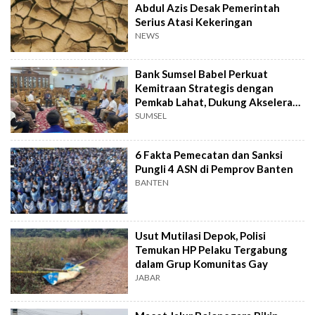
Abdul Azis Desak Pemerintah
Serius Atasi Kekeringan
NEWS
Bank Sumsel Babel Perkuat
Kemitraan Strategis dengan
Pemkab Lahat, Dukung Akselerasi
Ekonomi Daerah
SUMSEL
6 Fakta Pemecatan dan Sanksi
Pungli 4 ASN di Pemprov Banten
BANTEN
Usut Mutilasi Depok, Polisi
Temukan HP Pelaku Tergabung
dalam Grup Komunitas Gay
JABAR