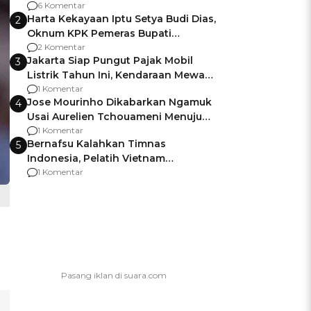
Gagalnya Negara Jamin Keamanan
6 Komentar
Harta Kekayaan Iptu Setya Budi Dias,
2
Oknum KPK Pemeras Bupati
Pemalang
2 Komentar
Jakarta Siap Pungut Pajak Mobil
3
Listrik Tahun Ini, Kendaraan Mewah
Kena hingga 75% PKB
1 Komentar
Jose Mourinho Dikabarkan Ngamuk
4
Usai Aurelien Tchouameni Menuju
Manchester United
1 Komentar
Bernafsu Kalahkan Timnas
5
Indonesia, Pelatih Vietnam
Berencana Pakai Jimat di Pakansari
1 Komentar