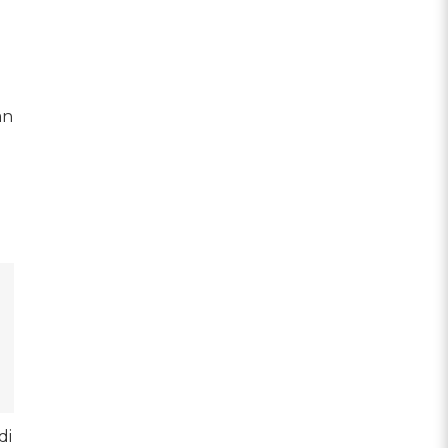
an
di