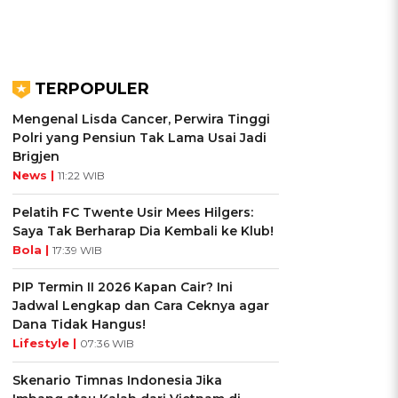
TERPOPULER
Mengenal Lisda Cancer, Perwira Tinggi
Polri yang Pensiun Tak Lama Usai Jadi
Brigjen
News |
11:22 WIB
Pelatih FC Twente Usir Mees Hilgers:
Saya Tak Berharap Dia Kembali ke Klub!
Bola |
17:39 WIB
PIP Termin II 2026 Kapan Cair? Ini
Jadwal Lengkap dan Cara Ceknya agar
Dana Tidak Hangus!
Lifestyle |
07:36 WIB
Skenario Timnas Indonesia Jika