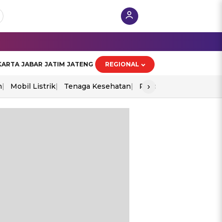
KARTA
JABAR
JATIM
JATENG
REGIONAL
›
n
Mobil Listrik
Tenaga Kesehatan
Piala Aff 2026
Ekono