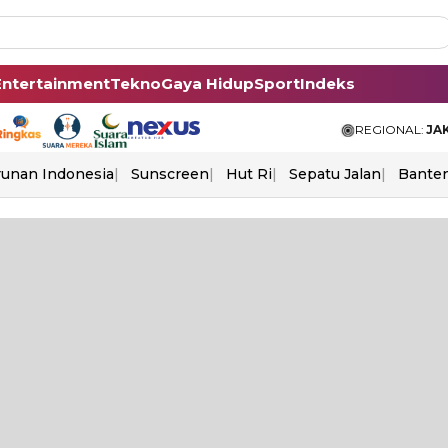
Entertainment
Tekno
Gaya Hidup
Sport
Indeks
REGIONAL:
JA
unan Indonesia
Sunscreen
Hut Ri
Sepatu Jalan
Bante