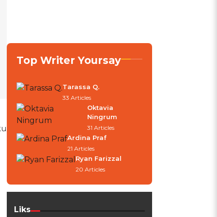
Top Writer Yoursay
Tarassa Q.
33 Articles
Oktavia
Ningrum
ku
31 Articles
Ardina Praf
21 Articles
Ryan Farizzal
20 Articles
Liks