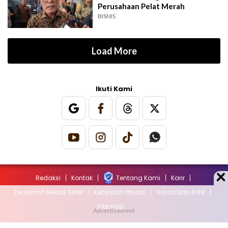
Perusahaan Pelat Merah
BISNIS
Load More
Ikuti Kami
Redaksi
Kontak
Tentang Kami
Karir
Pedoman Media Siber
Kebijakan Privasi
Saran Dan Kritik
Site Map