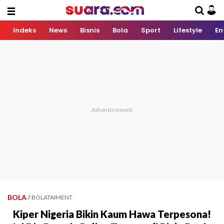
Indeks
News
Bisnis
Bola
Sport
Lifestyle
En
BOLA
/
BOLATAIMENT
Kiper Nigeria Bikin Kaum Hawa Terpesona!