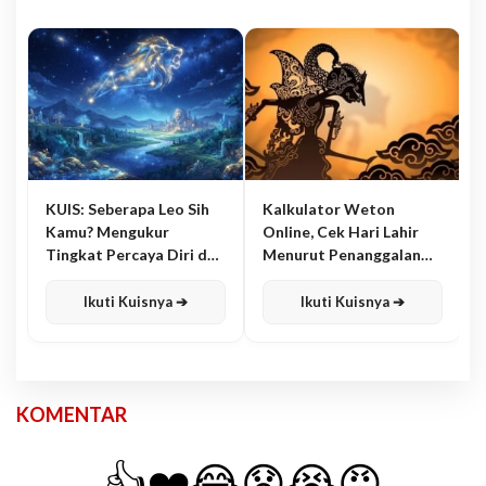
KUIS: Seberapa Leo Sih
Kalkulator Weton
Kamu? Mengukur
Online, Cek Hari Lahir
Tingkat Percaya Diri dan
Menurut Penanggalan
Karisma
Jawa
Ikuti Kuisnya ➔
Ikuti Kuisnya ➔
KOMENTAR
👍
❤️
😂
😧
😭
😡