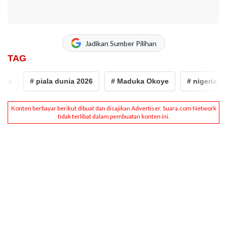
Jadikan Sumber Pilihan
TAG
ia
# piala dunia 2026
# Maduka Okoye
# nigeria