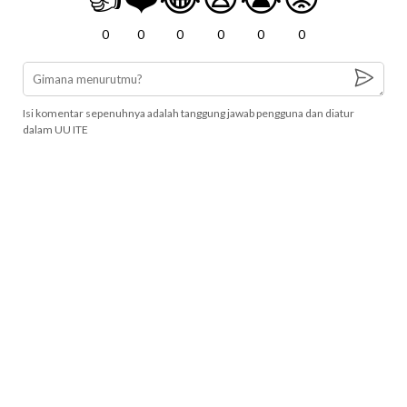
0
0
0
0
0
0
Isi komentar sepenuhnya adalah tanggung jawab pengguna dan diatur
dalam UU ITE