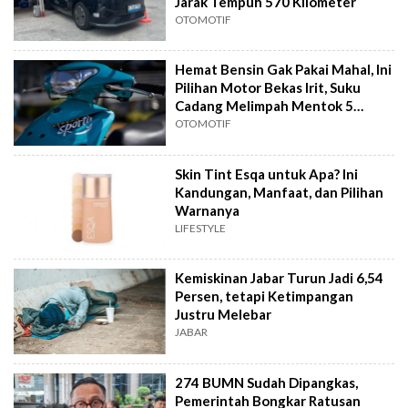
Jarak Tempuh 570 Kilometer
OTOMOTIF
Hemat Bensin Gak Pakai Mahal, Ini
Pilihan Motor Bekas Irit, Suku
Cadang Melimpah Mentok 5
Jutaan
OTOMOTIF
Skin Tint Esqa untuk Apa? Ini
Kandungan, Manfaat, dan Pilihan
Warnanya
LIFESTYLE
Kemiskinan Jabar Turun Jadi 6,54
Persen, tetapi Ketimpangan
Justru Melebar
JABAR
274 BUMN Sudah Dipangkas,
Pemerintah Bongkar Ratusan