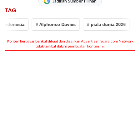
Jadikan Sumber Pilihan
TAG
ndonesia
# Alphonso Davies
# piala dunia 2026
# Jo