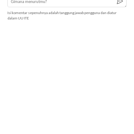
Isi komentar sepenuhnya adalah tanggung jawab pengguna dan diatur
dalam UU ITE