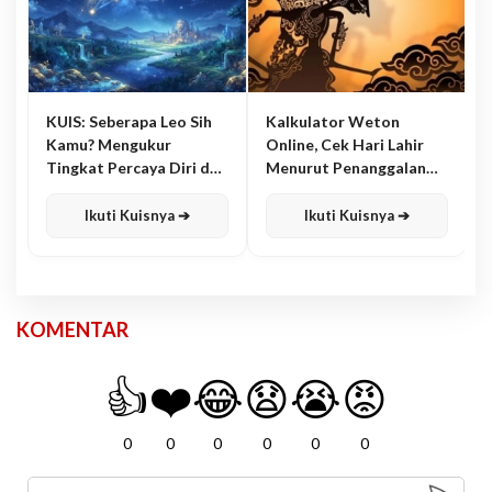
KUIS: Seberapa Leo Sih
Kalkulator Weton
Kamu? Mengukur
Online, Cek Hari Lahir
Tingkat Percaya Diri dan
Menurut Penanggalan
Karisma
Jawa
Ikuti Kuisnya ➔
Ikuti Kuisnya ➔
KOMENTAR
👍
❤️
😂
😧
😭
😡
0
0
0
0
0
0