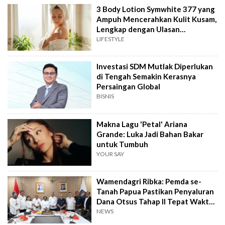
3 Body Lotion Symwhite 377 yang
Ampuh Mencerahkan Kulit Kusam,
Lengkap dengan Ulasan
Pengguna!
LIFESTYLE
Investasi SDM Mutlak Diperlukan
di Tengah Semakin Kerasnya
Persaingan Global
BISNIS
Makna Lagu 'Petal' Ariana
Grande: Luka Jadi Bahan Bakar
untuk Tumbuh
YOUR SAY
Wamendagri Ribka: Pemda se-
Tanah Papua Pastikan Penyaluran
Dana Otsus Tahap II Tepat Waktu
& Sasaran
NEWS