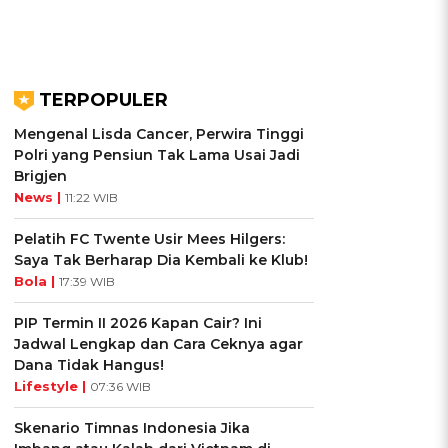
TERPOPULER
Mengenal Lisda Cancer, Perwira Tinggi
Polri yang Pensiun Tak Lama Usai Jadi
Brigjen
News |
11:22 WIB
Pelatih FC Twente Usir Mees Hilgers:
Saya Tak Berharap Dia Kembali ke Klub!
Bola |
17:39 WIB
PIP Termin II 2026 Kapan Cair? Ini
Jadwal Lengkap dan Cara Ceknya agar
Dana Tidak Hangus!
Lifestyle |
07:36 WIB
Skenario Timnas Indonesia Jika