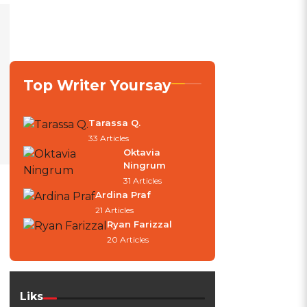
Top Writer Yoursay
Tarassa Q.
33 Articles
Oktavia
Ningrum
31 Articles
Ardina Praf
21 Articles
Ryan Farizzal
20 Articles
Liks