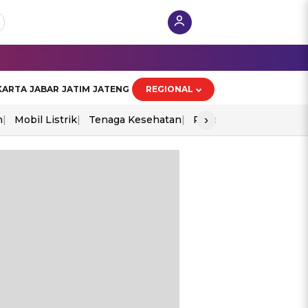
KARTA
JABAR
JATIM
JATENG
REGIONAL
›
n
Mobil Listrik
Tenaga Kesehatan
Piala Aff 2026
Ekono