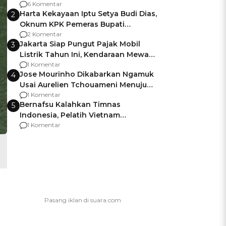
Gagalnya Negara Jamin Keamanan
6 Komentar
Harta Kekayaan Iptu Setya Budi Dias,
2
Oknum KPK Pemeras Bupati
Pemalang
2 Komentar
Jakarta Siap Pungut Pajak Mobil
3
Listrik Tahun Ini, Kendaraan Mewah
Kena hingga 75% PKB
1 Komentar
Jose Mourinho Dikabarkan Ngamuk
4
Usai Aurelien Tchouameni Menuju
Manchester United
1 Komentar
Bernafsu Kalahkan Timnas
5
Indonesia, Pelatih Vietnam
Berencana Pakai Jimat di Pakansari
1 Komentar