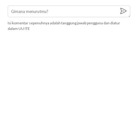
Isi komentar sepenuhnya adalah tanggung jawab pengguna dan diatur
dalam UU ITE