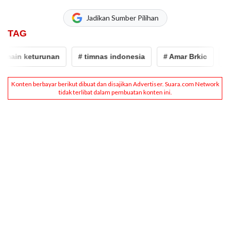
Jadikan Sumber Pilihan
TAG
ain keturunan
# timnas indonesia
# Amar Brkic
# J