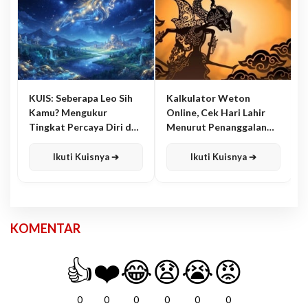
KUIS: Seberapa Leo Sih
Kalkulator Weton
Kamu? Mengukur
Online, Cek Hari Lahir
Tingkat Percaya Diri dan
Menurut Penanggalan
Karisma
Jawa
Ikuti Kuisnya ➔
Ikuti Kuisnya ➔
KOMENTAR
👍
❤️
😂
😧
😭
😡
0
0
0
0
0
0