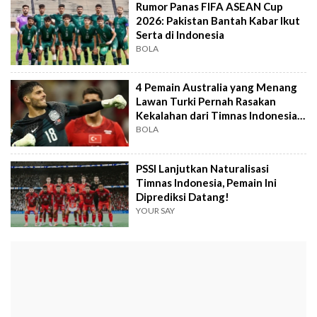
Rumor Panas FIFA ASEAN Cup
2026: Pakistan Bantah Kabar Ikut
Serta di Indonesia
BOLA
4 Pemain Australia yang Menang
Lawan Turki Pernah Rasakan
Kekalahan dari Timnas Indonesia
U-23
BOLA
PSSI Lanjutkan Naturalisasi
Timnas Indonesia, Pemain Ini
Diprediksi Datang!
YOUR SAY