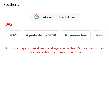
Southers.
Jadikan Sumber Pilihan
TAG
# AS
# piala dunia 2026
# Timnas Iran
# Amerika 