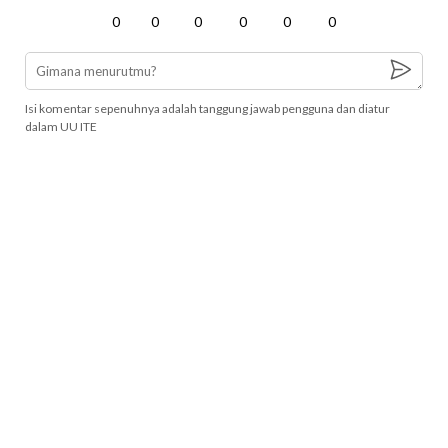
0
0
0
0
0
0
Isi komentar sepenuhnya adalah tanggung jawab pengguna dan diatur
dalam UU ITE