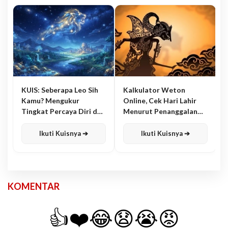
KUIS: Seberapa Leo Sih
Kalkulator Weton
Kamu? Mengukur
Online, Cek Hari Lahir
Tingkat Percaya Diri dan
Menurut Penanggalan
Karisma
Jawa
Ikuti Kuisnya ➔
Ikuti Kuisnya ➔
KOMENTAR
👍
❤️
😂
😧
😭
😡