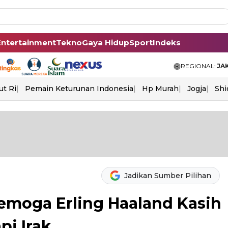
Entertainment
Tekno
Gaya Hidup
Sport
Indeks
REGIONAL:
JA
ut Ri
Pemain Keturunan Indonesia
Hp Murah
Jogja
Shi
Jadikan Sumber Pilihan
Semoga Erling Haaland Kasih
i Irak