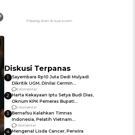
Diskusi Terpanas
Sayembara Rp10 Juta Dedi Mulyadi
1
Dikritik UGM, Dinilai Cermin
Gagalnya Negara Jamin Keamanan
6 Komentar
Harta Kekayaan Iptu Setya Budi Dias,
2
Oknum KPK Pemeras Bupati
Pemalang
2 Komentar
Bernafsu Kalahkan Timnas
3
Indonesia, Pelatih Vietnam
Berencana Pakai Jimat di Pakansari
1 Komentar
Mengenal Lisda Cancer, Perwira
4