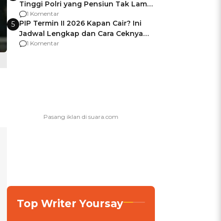
Tinggi Polri yang Pensiun Tak Lama
Usai Jadi Brigjen
1 Komentar
PIP Termin II 2026 Kapan Cair? Ini
5
Jadwal Lengkap dan Cara Ceknya
agar Dana Tidak Hangus!
1 Komentar
Top Writer Yoursay