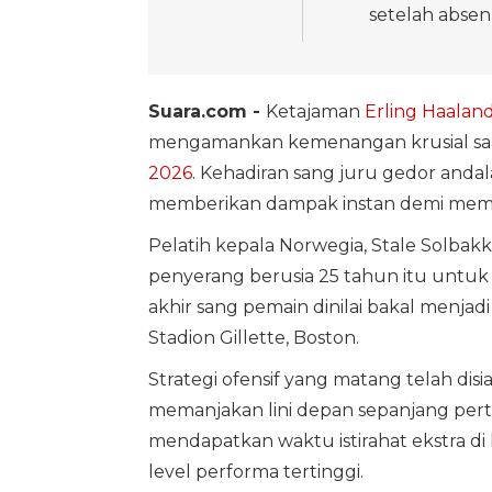
setelah abse
Suara.com -
Ketajaman
Erling Haalan
mengamankan kemenangan krusial sa
2026
. Kehadiran sang juru gedor anda
memberikan dampak instan demi memu
Pelatih kepala Norwegia, Stale Solbak
penyerang berusia 25 tahun itu untuk
akhir sang pemain dinilai bakal menja
Stadion Gillette, Boston.
Strategi ofensif yang matang telah disi
memanjakan lini depan sepanjang pertan
mendapatkan waktu istirahat ekstra d
level performa tertinggi.