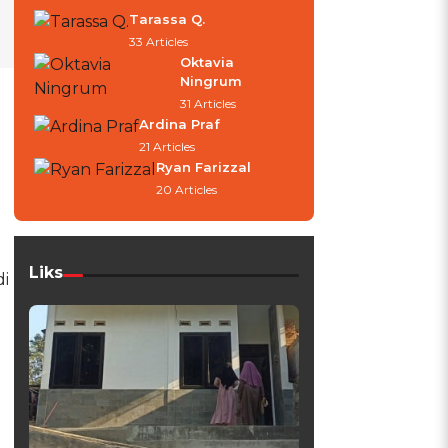
Tarassa Q.
33 Articles
Oktavia
Ningrum
31 Articles
Ardina Praf
21 Articles
Ryan Farizzal
20 Articles
Liks
di