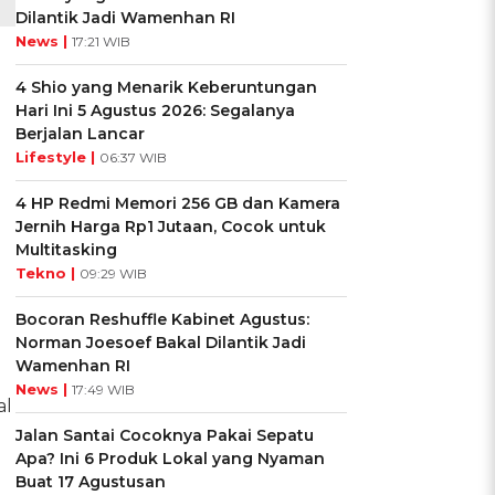
Dilantik Jadi Wamenhan RI
News |
17:21 WIB
4 Shio yang Menarik Keberuntungan
Hari Ini 5 Agustus 2026: Segalanya
Berjalan Lancar
Lifestyle |
06:37 WIB
4 HP Redmi Memori 256 GB dan Kamera
Jernih Harga Rp1 Jutaan, Cocok untuk
Multitasking
Tekno |
09:29 WIB
.
Bocoran Reshuffle Kabinet Agustus:
Norman Joesoef Bakal Dilantik Jadi
Wamenhan RI
News |
17:49 WIB
al
Jalan Santai Cocoknya Pakai Sepatu
Apa? Ini 6 Produk Lokal yang Nyaman
Buat 17 Agustusan