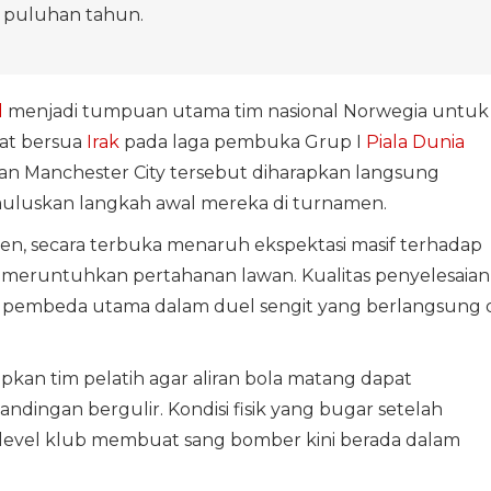
n puluhan tahun.
d
menjadi tumpuan utama tim nasional Norwegia untuk
at bersua
Irak
pada laga pembuka Grup I
Piala Dunia
lan Manchester City tersebut diharapkan langsung
luskan langkah awal mereka di turnamen.
ken, secara terbuka menaruh ekspektasi masif terhadap
 meruntuhkan pertahanan lawan. Kualitas penyelesaian
di pembeda utama dalam duel sengit yang berlangsung 
apkan tim pelatih agar aliran bola matang dapat
dingan bergulir. Kondisi fisik yang bugar setelah
i level klub membuat sang bomber kini berada dalam