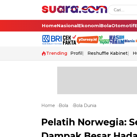
Home
Nasional
Ekonomi
Bola
Otomotif
Trending
Profil
Reshuffle Kabinet
H
Home
Bola
Bola Dunia
Pelatih Norwegia: 
Dampak Besar Hadap