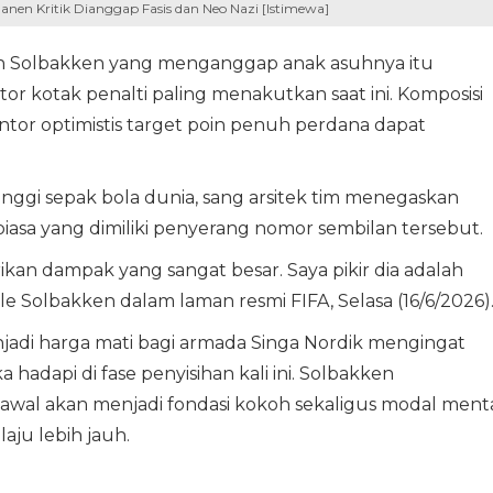
Panen Kritik Dianggap Fasis dan Neo Nazi [Istimewa]
eh Solbakken yang menganggap anak asuhnya itu
tor kotak penalti paling menakutkan saat ini. Komposisi
or optimistis target poin penuh perdana dapat
ertinggi sepak bola dunia, sang arsitek tim menegaskan
biasa yang dimiliki penyerang nomor sembilan tersebut.
kan dampak yang sangat besar. Saya pikir dia adalah
ale Solbakken dalam laman resmi FIFA, Selasa (16/6/2026)
di harga mati bagi armada Singa Nordik mengingat
hadapi di fase penyisihan kali ini. Solbakken
al akan menjadi fondasi kokoh sekaligus modal ment
ju lebih jauh.