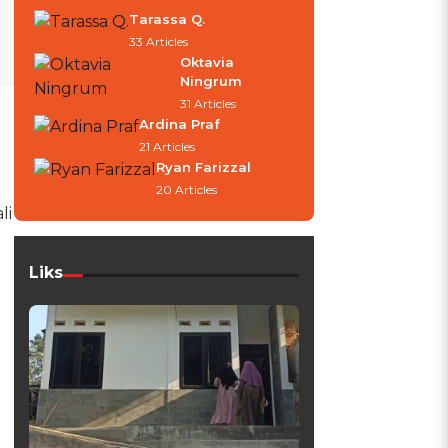
Tarassa Q.
33 Articles
Oktavia
Ningrum
31 Articles
Ardina Praf
21 Articles
Ryan Farizzal
20 Articles
li
Liks