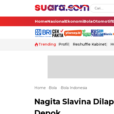
Home
Nasional
Ekonomi
Bola
Otomotif
Trending
Profil
Reshuffle Kabinet
H
Home
Bola
Bola Indonesia
Nagita Slavina Dila
Depok