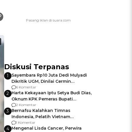
Diskusi Terpanas
Sayembara Rp10 Juta Dedi Mulyadi
1
Dikritik UGM, Dinilai Cermin
Gagalnya Negara Jamin Keamanan
6 Komentar
Harta Kekayaan Iptu Setya Budi Dias,
2
Oknum KPK Pemeras Bupati
Pemalang
2 Komentar
Bernafsu Kalahkan Timnas
3
Indonesia, Pelatih Vietnam
Berencana Pakai Jimat di Pakansari
1 Komentar
Mengenal Lisda Cancer, Perwira
4