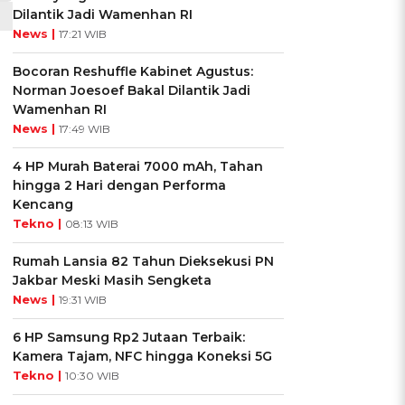
Dilantik Jadi Wamenhan RI
News |
17:21 WIB
Bocoran Reshuffle Kabinet Agustus:
Norman Joesoef Bakal Dilantik Jadi
Wamenhan RI
News |
17:49 WIB
4 HP Murah Baterai 7000 mAh, Tahan
hingga 2 Hari dengan Performa
Kencang
Tekno |
08:13 WIB
Rumah Lansia 82 Tahun Dieksekusi PN
Jakbar Meski Masih Sengketa
News |
19:31 WIB
6 HP Samsung Rp2 Jutaan Terbaik:
Kamera Tajam, NFC hingga Koneksi 5G
Tekno |
10:30 WIB