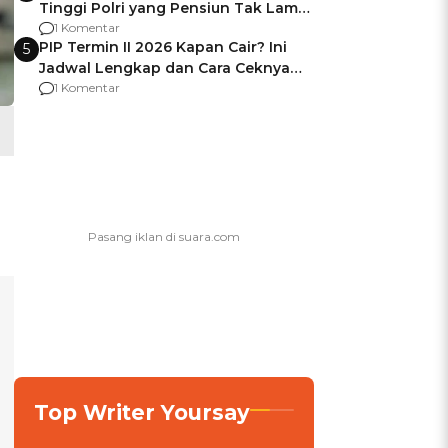
Tinggi Polri yang Pensiun Tak Lama
Usai Jadi Brigjen
1 Komentar
PIP Termin II 2026 Kapan Cair? Ini
5
Jadwal Lengkap dan Cara Ceknya
agar Dana Tidak Hangus!
1 Komentar
Top Writer Yoursay