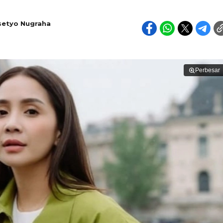
setyo Nugraha
Perbesar