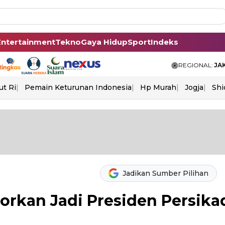
Entertainment
Tekno
Gaya Hidup
Sport
Indeks
REGIONAL:
JA
ut Ri
Pemain Keturunan Indonesia
Hp Murah
Jogja
Shi
Jadikan Sumber Pilihan
porkan Jadi Presiden Persika