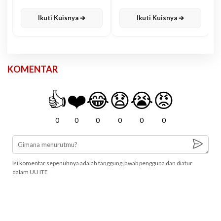
Karisma
Jawa
Ikuti Kuisnya ➔
Ikuti Kuisnya ➔
KOMENTAR
👍
❤️
😂
😧
😭
😡
0
0
0
0
0
0
Isi komentar sepenuhnya adalah tanggung jawab pengguna dan diatur
dalam UU ITE