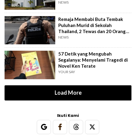
Sanksi Berat
NEWS
Remaja Membabi Buta Tembak
Puluhan Murid di Sekolah
Thailand, 2 Tewas dan 20 Orang
Terluka
NEWS
57 Detik yang Mengubah
Segalanya: Menyelami Tragedi di
Novel Ken Terate
YOUR SAY
Load More
Ikuti Kami