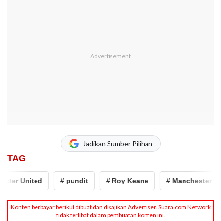
Jadikan Sumber Pilihan
TAG
ter United
# pundit
# Roy Keane
# Manchester Uni