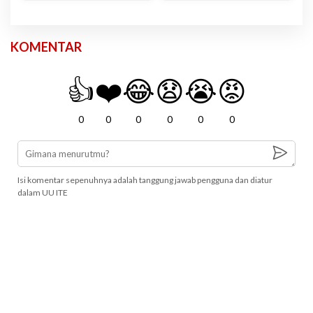
KOMENTAR
👍
❤️
😂
😧
😭
😡
0
0
0
0
0
0
Isi komentar sepenuhnya adalah tanggung jawab pengguna dan diatur
dalam UU ITE