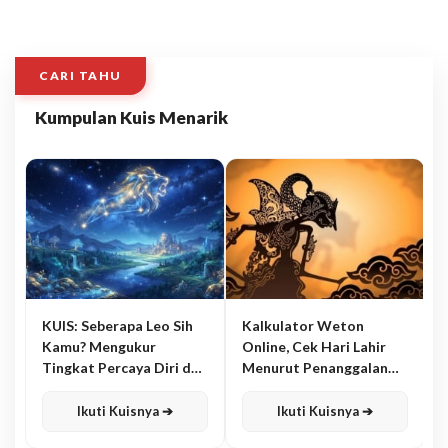
CARI TAHU
Kumpulan Kuis Menarik
KUIS: Seberapa Leo Sih
Kalkulator Weton
Kamu? Mengukur
Online, Cek Hari Lahir
Tingkat Percaya Diri dan
Menurut Penanggalan
Karisma
Jawa
Ikuti Kuisnya ➔
Ikuti Kuisnya ➔