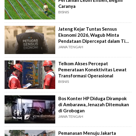
Pertanian Lebih Efisien, Begini
Caranya
BISNIS
Jateng Kejar Tuntas Sensus
Ekonomi 2026, Wagub Minta
Pendataan Dipercepat dalam Tiga
Pekan
JAWA TENGAH
Telkom Akses Percepat
Pemerataan Konektivitas Lewat
Transformasi Operasional
BISNIS
Bos Konter HP Diduga Dirampok
di Ambarawa, Jenazah Ditemukan
di Grobogan
JAWA TENGAH
Pemanasan Menuju Jakarta