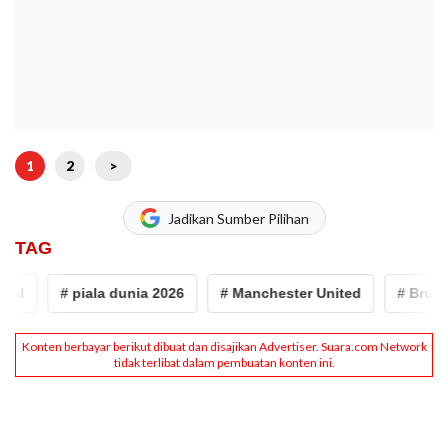
1
2
>
Jadikan Sumber Pilihan
TAG
# piala dunia 2026
# Manchester United
# Bruno Fe