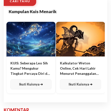
CARI TAHU
Kumpulan Kuis Menarik
KUIS: Seberapa Leo Sih
Kalkulator Weton
Kamu? Mengukur
Online, Cek Hari Lahir
Tingkat Percaya Diri dan
Menurut Penanggalan
Karisma
Jawa
Ikuti Kuisnya ➔
Ikuti Kuisnya ➔
KOMENTAR