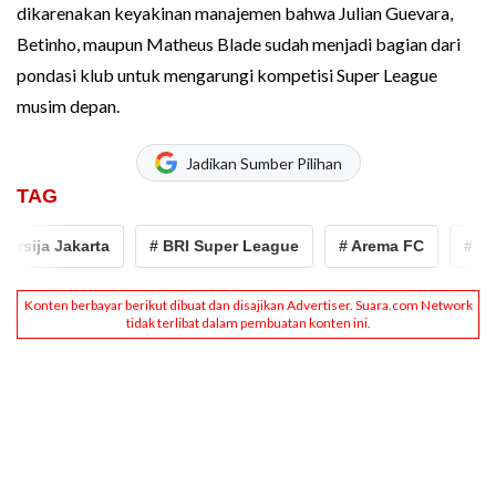
dikarenakan keyakinan manajemen bahwa Julian Guevara,
Betinho, maupun Matheus Blade sudah menjadi bagian dari
pondasi klub untuk mengarungi kompetisi Super League
musim depan.
Jadikan Sumber Pilihan
TAG
rsija Jakarta
# BRI Super League
# Arema FC
# Han