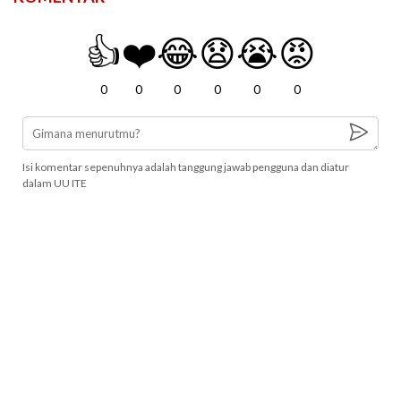
👍
❤️
😂
😧
😭
😡
0
0
0
0
0
0
Isi komentar sepenuhnya adalah tanggung jawab pengguna dan diatur
dalam UU ITE