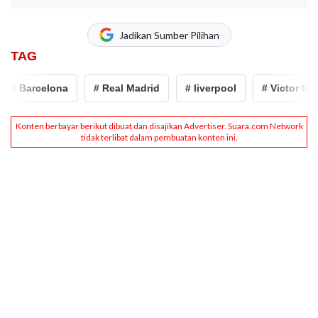
Jadikan Sumber Pilihan
TAG
# Barcelona
# Real Madrid
# liverpool
# Victor Muno