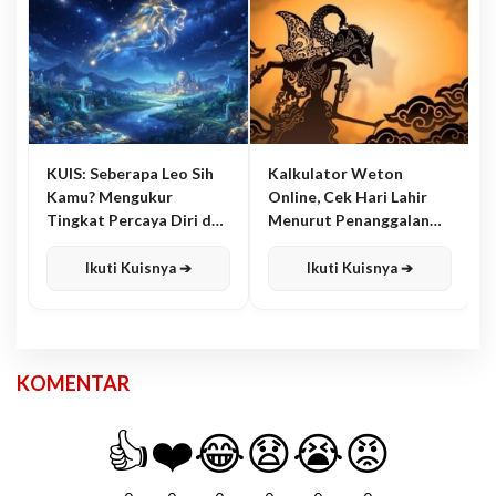
KUIS: Seberapa Leo Sih
Kalkulator Weton
Kamu? Mengukur
Online, Cek Hari Lahir
Tingkat Percaya Diri dan
Menurut Penanggalan
Karisma
Jawa
Ikuti Kuisnya ➔
Ikuti Kuisnya ➔
KOMENTAR
👍
❤️
😂
😧
😭
😡