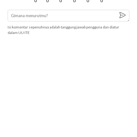
0
0
0
0
0
0
Isi komentar sepenuhnya adalah tanggung jawab pengguna dan diatur
dalam UU ITE