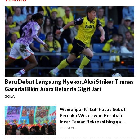
Baru Debut Langsung Nyekor, Aksi Striker Timnas
Garuda Bikin Juara Belanda Gigit Jari
BOLA
Wamenpar Ni Luh Puspa Sebut
Perilaku Wisatawan Berubah,
Incar Taman Rekreasi hingga
Atraksi Wisata
LIFESTYLE