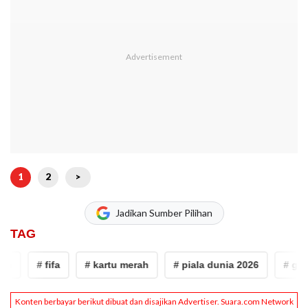
1
2
>
Jadikan Sumber Pilihan
TAG
# fifa
# kartu merah
# piala dunia 2026
# gianni 