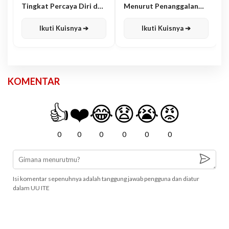
Tingkat Percaya Diri dan
Menurut Penanggalan
Karisma
Jawa
Ikuti Kuisnya ➔
Ikuti Kuisnya ➔
KOMENTAR
👍
❤️
😂
😧
😭
😡
0
0
0
0
0
0
Isi komentar sepenuhnya adalah tanggung jawab pengguna dan diatur
dalam UU ITE