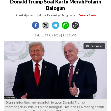
Donald Trump Soal Kartu Merah Folarin
Balogun
Arief Apriadi
Adie Prasetyo Nugraha
Suara.Com
Selasa, 07 Juli 2026 | 11:15 WIB
Perbesar
Gianni Infantino membantah telepon Donald Trump
memengaruhi kasus Folarin Balogun. Presiden FIFA menegaskan