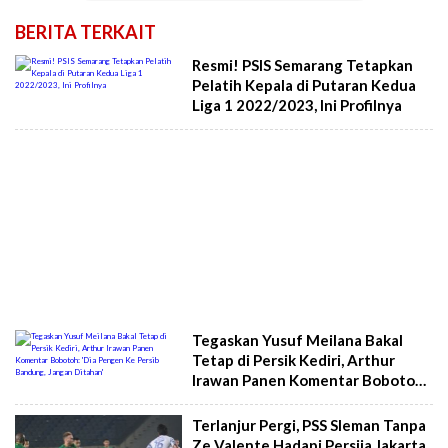
BERITA TERKAIT
Resmi! PSIS Semarang Tetapkan
Pelatih Kepala di Putaran Kedua
Liga 1 2022/2023, Ini Profilnya
Tegaskan Yusuf Meilana Bakal
Tetap di Persik Kediri, Arthur
Irawan Panen Komentar Bobotoh:
'Dia Pengen Ke Persib Bandung,
Jangan Ditahan'
Terlanjur Pergi, PSS Sleman Tanpa
Ze Valente Hadapi Persija Jakarta