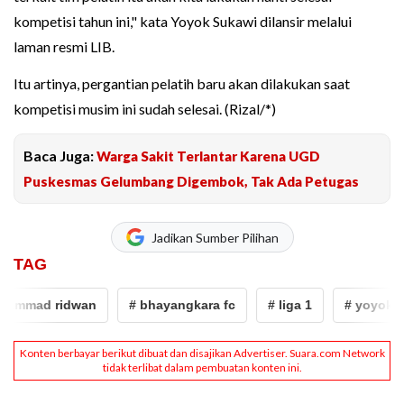
kompetisi tahun ini," kata Yoyok Sukawi dilansir melalui
laman resmi LIB.
Itu artinya, pergantian pelatih baru akan dilakukan saat
kompetisi musim ini sudah selesai. (Rizal/*)
Baca Juga:
Warga Sakit Terlantar Karena UGD
Puskesmas Gelumbang Digembok, Tak Ada Petugas
Jadikan Sumber Pilihan
TAG
mad ridwan
# bhayangkara fc
# liga 1
# yoyok suk