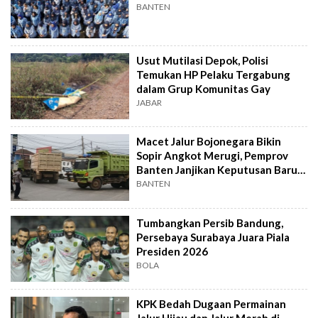
BANTEN
Usut Mutilasi Depok, Polisi
Temukan HP Pelaku Tergabung
dalam Grup Komunitas Gay
JABAR
Macet Jalur Bojonegara Bikin
Sopir Angkot Merugi, Pemprov
Banten Janjikan Keputusan Baru 4
Hari Lagi
BANTEN
Tumbangkan Persib Bandung,
Persebaya Surabaya Juara Piala
Presiden 2026
BOLA
KPK Bedah Dugaan Permainan