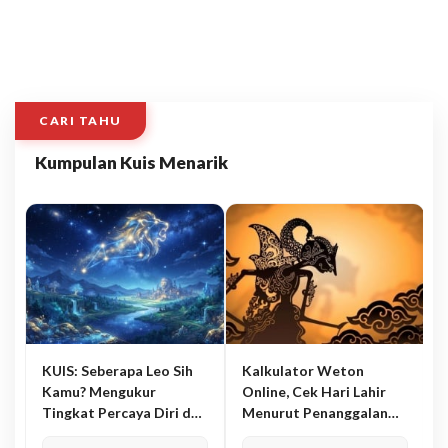
CARI TAHU
Kumpulan Kuis Menarik
KUIS: Seberapa Leo Sih
Kalkulator Weton
Kamu? Mengukur
Online, Cek Hari Lahir
Tingkat Percaya Diri dan
Menurut Penanggalan
Karisma
Jawa