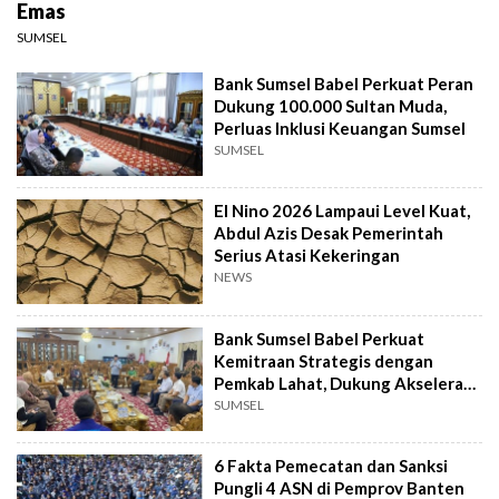
Emas
SUMSEL
Bank Sumsel Babel Perkuat Peran
Dukung 100.000 Sultan Muda,
Perluas Inklusi Keuangan Sumsel
SUMSEL
El Nino 2026 Lampaui Level Kuat,
Abdul Azis Desak Pemerintah
Serius Atasi Kekeringan
NEWS
Bank Sumsel Babel Perkuat
Kemitraan Strategis dengan
Pemkab Lahat, Dukung Akselerasi
Ekonomi Daerah
SUMSEL
6 Fakta Pemecatan dan Sanksi
Pungli 4 ASN di Pemprov Banten