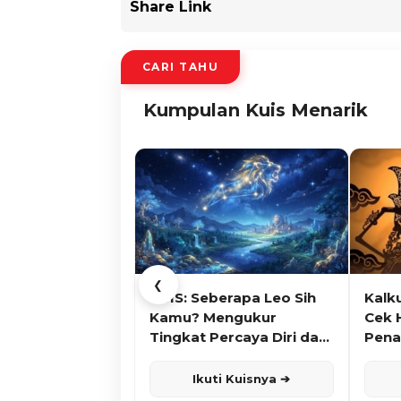
Share Link
CARI TAHU
Kumpulan Kuis Menarik
❮
KUIS: Seberapa Leo Sih
Kalk
Kamu? Mengukur
Cek 
Tingkat Percaya Diri dan
Pena
Karisma
Ikuti Kuisnya ➔