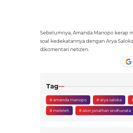
Sebelumnya, Amanda Manopo kerap menja
soal kedekatannya dengan Arya Saloka
dikomentari netizen.
Tag
# amanda manopo
# arya saloka
# meleleh
# alvin jonathan sindhunata