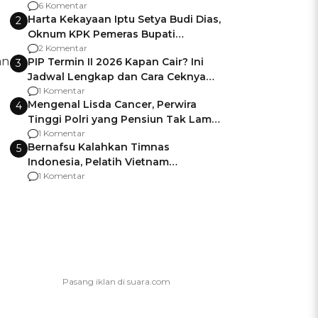
Gagalnya Negara Jamin Keamanan
6 Komentar
Harta Kekayaan Iptu Setya Budi Dias,
2
Oknum KPK Pemeras Bupati
Pemalang
2 Komentar
an
PIP Termin II 2026 Kapan Cair? Ini
3
Jadwal Lengkap dan Cara Ceknya
agar Dana Tidak Hangus!
1 Komentar
Mengenal Lisda Cancer, Perwira
4
Tinggi Polri yang Pensiun Tak Lama
Usai Jadi Brigjen
1 Komentar
Bernafsu Kalahkan Timnas
5
Indonesia, Pelatih Vietnam
Berencana Pakai Jimat di Pakansari
1 Komentar