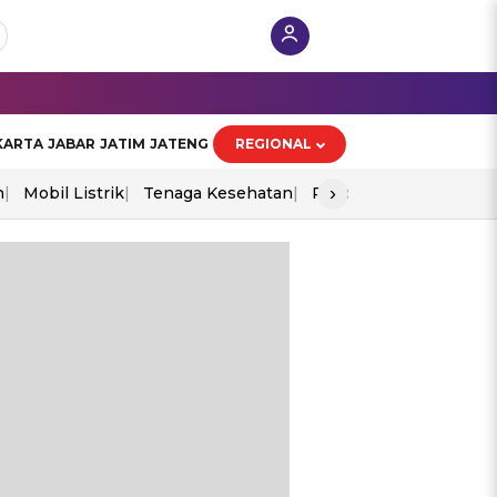
KARTA
JABAR
JATIM
JATENG
REGIONAL
›
n
Mobil Listrik
Tenaga Kesehatan
Piala Aff 2026
Ekono