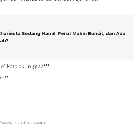
Chariesta Sedang Hamil, Perut Makin Buncit, dan Ada
kah?
le” kata akun @22***.
n**.