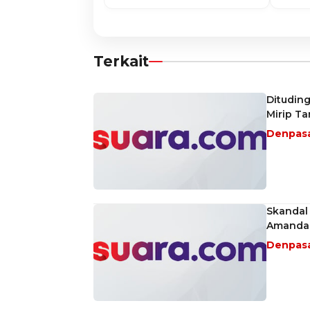
Terkait
Ditudin
Mirip Ta
Denpas
Skandal 
Amanda 
Denpas