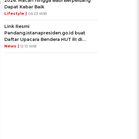
2026: Macan hingga Babi Berpeluang
Dapat Kabar Baik
Lifestyle |
06:23 WIB
Link Resmi
Pandang.istanapresiden.go.id buat
Daftar Upacara Bendera HUT RI di
Istana Negara
News |
12:13 WIB
UIS: Sepatu Mana yang
KUIS: Seberapa Kenal
Cocok dengan
Kamu dengan Si Zodiak
Kepribadianmu?
Cancer?
Ikuti Kuisnya ➔
Ikuti Kuisnya ➔