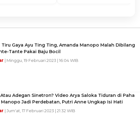
g Tiru Gaya Ayu Ting Ting, Amanda Manopo Malah Dibilang
nte-Tante Pakai Baju Bocil
ar
| Minggu, 19 Februari 2023 | 16:04 WIB
Atau Adegan Sinetron? Video Arya Saloka Tiduran di Paha
Manopo Jadi Perdebatan, Putri Anne Ungkap Isi Hati
ar
| Jum'at, 17 Februari 2023 | 21:32 WIB