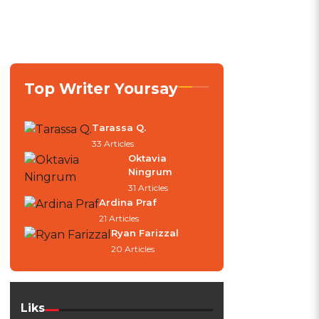
Top Writer Yoursay
Tarassa Q.
33 Articles
Oktavia
Ningrum
31 Articles
Ardina Praf
21 Articles
Ryan Farizzal
20 Articles
Liks