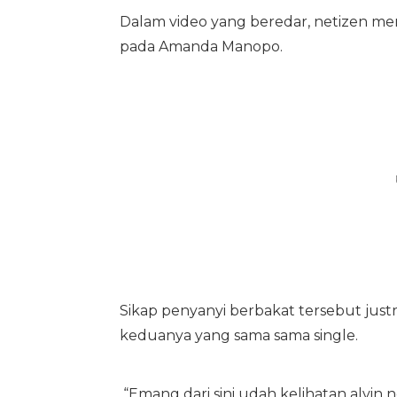
Dalam video yang beredar, netizen men
pada Amanda Manopo.
Sikap penyanyi berbakat tersebut j
keduanya yang sama sama single.
“Emang dari sini udah kelihatan alvin nge