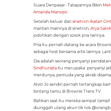
Suara Denpasar- Tatapannya Bikin
Mel
Amanda Manopo
Setelah keluar dari
sinetron
Ikatan Cin
mantan mainnya di sinetron,
Arya Salo
jodohkan dengan sosok pria lainnya.
Pria itu pernah datang ke acara Brown
sebagai host bersama artis lainnya. Lanta
Dia adalah seorang penyanyi pendat
Sindhunata
itu merupaka penyanyi jebo
merdunya, pemuda yang akrab disam
Alvin Jo sendiri pernah tertangkap k
bintang tamu di Brownis Trans TV.
Bahkan saat itu mereka sempat tampil
diunggah ulang akun tik tok @orangb