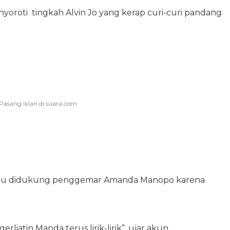
yoroti tingkah Alvin Jo yang kerap curi-curi pandang
ustru didukung penggemar Amanda Manopo karena
rliatin Manda terus lirik-lirik”, ujar akun