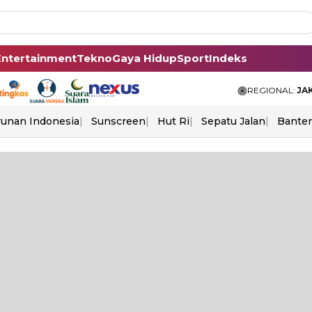
Entertainment
Tekno
Gaya Hidup
Sport
Indeks
REGIONAL:
JA
unan Indonesia
Sunscreen
Hut Ri
Sepatu Jalan
Bante